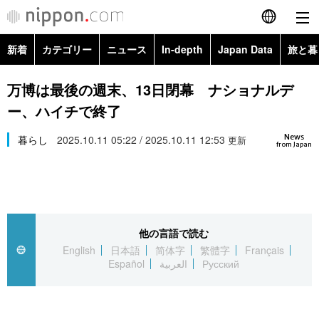
新着
カテゴリー
ニュース
In-depth
Japan Data
旅と暮
English
政治・外交
Topics
万博は最後の週末、13日閉幕 ナショナルデ
简体字
ー、ハイチで終了
経済・ビジネス
Images
繁體字
カテゴリー
News
暮らし
2025.10.11 05:22 / 2025.10.11 12:53
更新
from Japan
国際・海外
People
Français
政治・外交
ニュース
社会
東京
Español
経済・ビジネス
トップ
In-depth
文化
お知らせ
العربية
他の言語で読む
English
日本語
简体字
繁體字
Français
国際
アーカイブ
Japan Data
科学・技術
Español
العربية
Русский
Русский
社会
旅と暮らし
暮らし