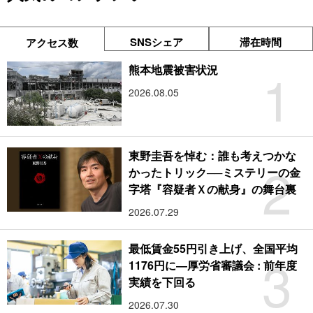
SNSシェア
滞在時間
アクセス数
1
熊本地震被害状況
2026.08.05
東野圭吾を悼む：誰も考えつかな
2
かったトリック──ミステリーの金
字塔『容疑者Ｘの献身』の舞台裏
2026.07.29
最低賃金55円引き上げ、全国平均
3
1176円に―厚労省審議会 : 前年度
実績を下回る
2026.07.30