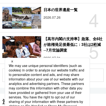
4
日本の世界遺産一覧
2026.07.26
【高市内閣の支持率】急落、全8社
5
が政権発足後最低に：3社は2桁減
─7月世論調査
2026.07.31
もっと見る
注目のキーワード