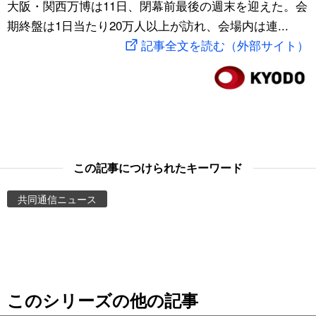
大阪・関西万博は11日、閉幕前最後の週末を迎えた。会
スポーツ・東京2020
文化
動画/Live
期終盤は1日当たり20万人以上が訪れ、会場内は連...
記事全文を読む（外部サイト）
科学・技術
Books
暮らし
Cinema
スポーツ・東京2020
Topics
この記事につけられたキーワード
Images
共同通信ニュース
People
東京
このシリーズの他の記事
お知らせ