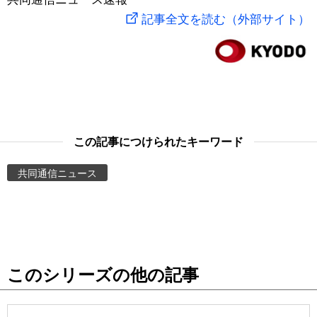
記事全文を読む（外部サイト）
スポーツ・東京2020
文化
動画/Live
科学・技術
Books
暮らし
Cinema
この記事につけられたキーワード
スポーツ・東京2020
Topics
共同通信ニュース
Images
People
東京
このシリーズの他の記事
お知らせ