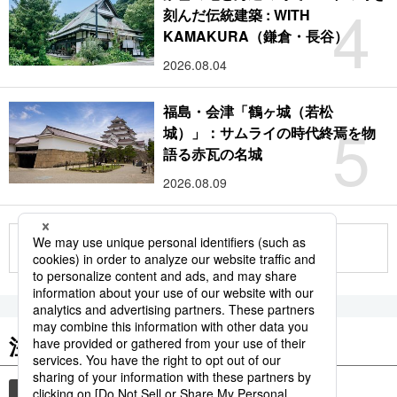
4
刻んだ伝統建築 : WITH
KAMAKURA（鎌倉・長谷）
2026.08.04
福島・会津「鶴ヶ城（若松
5
城）」：サムライの時代終焉を物
語る赤瓦の名城
2026.08.09
もっと見る
注目のキーワード
共同通信ニュース
観光
気象・災害