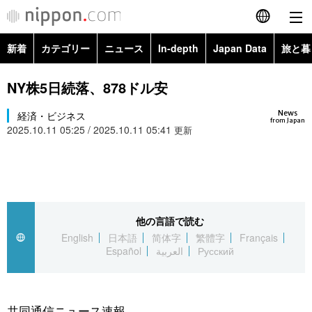
新着
カテゴリー
ニュース
In-depth
Japan Data
旅と暮
English
政治・外交
Topics
NY株5日続落、878ドル安
简体字
News
経済・ビジネス
経済・ビジネス
Images
繁體字
from Japan
2025.10.11 05:25 / 2025.10.11 05:41
更新
カテゴリー
国際・海外
People
Français
政治・外交
ニュース
社会
東京
Español
経済・ビジネス
トップ
In-depth
他の言語で読む
文化
お知らせ
العربية
English
日本語
简体字
繁體字
Français
Español
العربية
Русский
国際
アーカイブ
Japan Data
科学・技術
Русский
社会
旅と暮らし
暮らし
共同通信ニュース速報