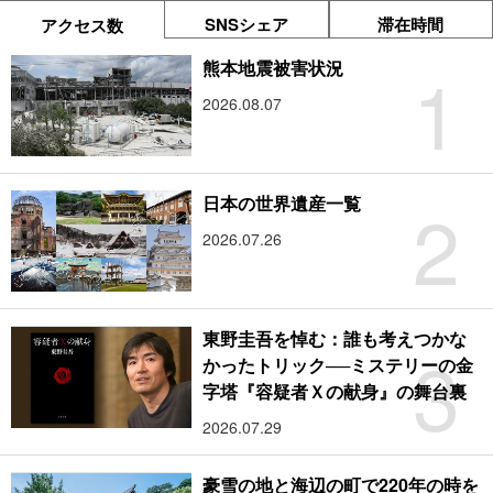
SNSシェア
滞在時間
アクセス数
1
熊本地震被害状況
2026.08.07
2
日本の世界遺産一覧
2026.07.26
東野圭吾を悼む：誰も考えつかな
3
かったトリック──ミステリーの金
字塔『容疑者Ｘの献身』の舞台裏
2026.07.29
豪雪の地と海辺の町で220年の時を