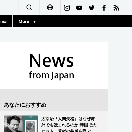
ema
More
English
Topics
简体字
Images
News
繁體字
People
Français
from Japan
東京
Español
お知らせ
العربية
あなたにおすすめ
Русский
太宰治『人間失格』はなぜ海
外でも読まれるのか:韓国で大
ヒット、若者の共感を呼ぶ