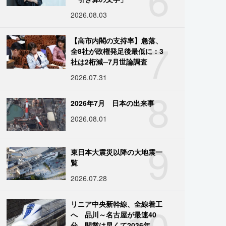
2026.08.03
7
【高市内閣の支持率】急落、
全8社が政権発足後最低に：3
社は2桁減─7月世論調査
2026.07.31
8
2026年7月 日本の出来事
2026.08.01
9
東日本大震災以降の大地震一
覧
2026.07.28
10
リニア中央新幹線、全線着工
へ 品川～名古屋が最速40
分、開業は早くて2036年