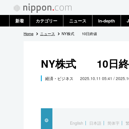
新着
カテゴリー
ニュース
In-depth
J
政治・外交
トップ
Home
ニュース
NY株式 10日終値
経済・ビジネス
アーカイブ
NY株式 10日
国際
社会
経済・ビジネス
2025.10.11 05:41 / 2025.
文化
科学・技術
暮らし
English
日本語
简体字