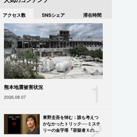
人気のコンテンツ
アクセス数
SNSシェア
滞在時間
1
熊本地震被害状況
2026.08.07
2
東野圭吾を悼む：誰も考えつ
かなかったトリック──ミステ
リーの金字塔『容疑者Ｘの献
身』の舞台裏