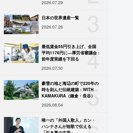
2026.07.29
3
日本の世界遺産一覧
2026.07.26
4
最低賃金55円引き上げ、全国
平均1176円に―厚労省審議会 :
前年度実績を下回る
2026.07.30
5
豪雪の地と海辺の町で220年の
時を刻んだ伝統建築 : WITH
KAMAKURA（鎌倉・長谷）
2026.08.04
6
唯一の「外国人歌人」カン・
ハンナさんが短歌で伝える
「引き算の文学」