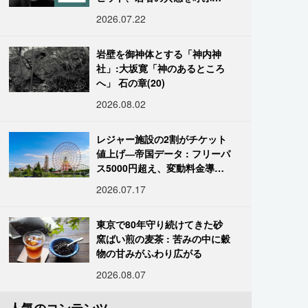
「道化」の心理
2026.07.22
岩壁を御神体とする「神内神
社」:大坂寛「神のあるところ
へ」 石の章(20)
2026.08.02
レジャー施設の2割がチケット
値上げ―帝国データ : フリーパ
ス5000円超え、変動料金導入
進む
2026.07.17
東京で80年守り続けてきた砂
窯ばい煎の麦茶 : 苦みの中に穀
物の甘みがふわり広がる
2026.08.07