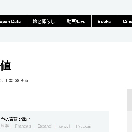
apan Data
旅と暮らし
動画/Live
Books
Cin
終値
10.11 05:59
更新
他の言語で読む
繁體字
Français
Español
العربية
Русский