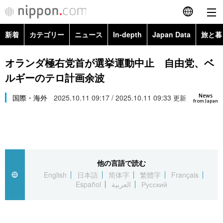
新着
カテゴリー
ニュース
In-depth
Japan Data
旅と暮
English
政治・外交
Topics
オランダ極右党首が選挙運動中止 自由党、ベ
简体字
ルギーのテロ計画余波
経済・ビジネス
Images
繁體字
カテゴリー
News
国際・海外
2025.10.11 09:17 / 2025.10.11 09:33
更新
from Japan
国際・海外
People
Français
政治・外交
ニュース
社会
東京
Español
経済・ビジネス
トップ
In-depth
文化
お知らせ
العربية
他の言語で読む
English
日本語
简体字
繁體字
Français
国際
アーカイブ
Japan Data
科学・技術
Español
العربية
Русский
Русский
社会
旅と暮らし
暮らし