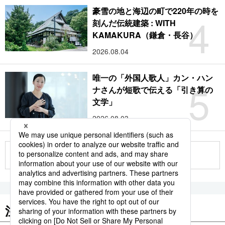
豪雪の地と海辺の町で220年の時を
4
刻んだ伝統建築 : WITH
KAMAKURA（鎌倉・長谷）
2026.08.04
唯一の「外国人歌人」カン・ハン
5
ナさんが短歌で伝える「引き算の
文学」
2026.08.03
もっと見る
注目のキーワード