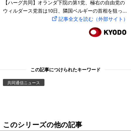
【ハーグ共同】オランダ下院の第1党、極右の自由党の
スポーツ・東京2020
文化
動画/Live
ウィルダース党首は10日、隣国ベルギーの首相を狙っ...
記事全文を読む（外部サイト）
科学・技術
Books
暮らし
Cinema
スポーツ・東京2020
Topics
この記事につけられたキーワード
Images
共同通信ニュース
People
東京
このシリーズの他の記事
お知らせ