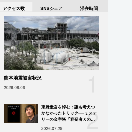
アクセス数
SNSシェア
滞在時間
1
熊本地震被害状況
2026.08.06
2
東野圭吾を悼む：誰も考えつ
かなかったトリック──ミステ
リーの金字塔『容疑者Ｘの献
身』の舞台裏
2026.07.29