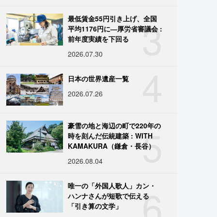
3
最低賃金55円引き上げ、全国
平均1176円に―厚労省審議会 :
前年度実績を下回る
2026.07.30
4
日本の世界遺産一覧
2026.07.26
5
豪雪の地と海辺の町で220年の
時を刻んだ伝統建築 : WITH
KAMAKURA（鎌倉・長谷）
2026.08.04
6
唯一の「外国人歌人」カン・
ハンナさんが短歌で伝える
「引き算の文学」