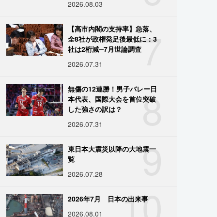
2026.08.03
7
【高市内閣の支持率】急落、
全8社が政権発足後最低に：3
社は2桁減─7月世論調査
2026.07.31
8
無傷の12連勝！男子バレー日
本代表、国際大会を首位突破
した強さの訳は？
2026.07.31
9
東日本大震災以降の大地震一
覧
2026.07.28
10
2026年7月 日本の出来事
2026.08.01