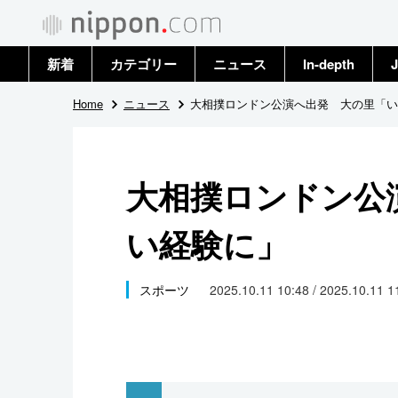
新着
カテゴリー
ニュース
In-depth
J
政治・外交
トップ
Home
ニュース
大相撲ロンドン公演へ出発 大の里「い
経済・ビジネス
アーカイブ
大相撲ロンドン公
国際
い経験に」
社会
文化
スポーツ
2025.10.11 10:48 / 2025.10.11 
科学・技術
暮らし