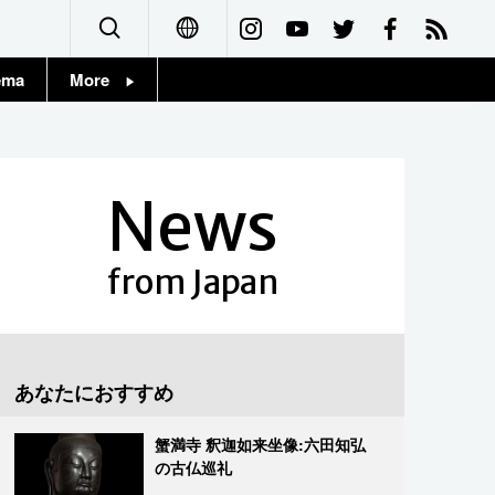
ema
More
English
Topics
简体字
Images
News
繁體字
People
Français
from Japan
東京
Español
お知らせ
العربية
あなたにおすすめ
Русский
蟹満寺 釈迦如来坐像:六田知弘
の古仏巡礼