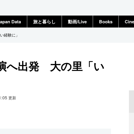
apan Data
旅と暮らし
動画/Live
Books
Cin
い経験に」
演へ出発 大の里「い
11:05
更新