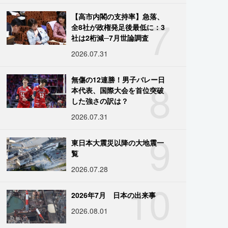
7
【高市内閣の支持率】急落、
全8社が政権発足後最低に：3
社は2桁減─7月世論調査
2026.07.31
8
無傷の12連勝！男子バレー日
本代表、国際大会を首位突破
した強さの訳は？
2026.07.31
9
東日本大震災以降の大地震一
覧
2026.07.28
10
2026年7月 日本の出来事
2026.08.01