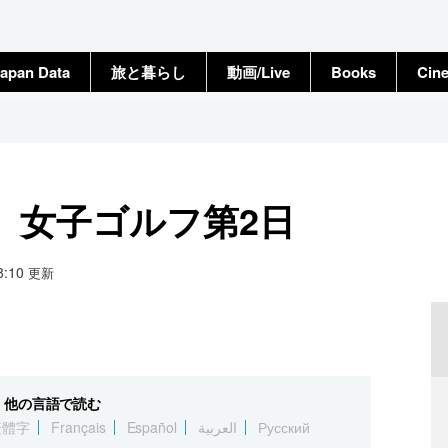
apan Data
旅と暮らし
動画/Live
Books
Cin
 女子ゴルフ第2日
18:10
更新
他の言語で読む
繁體字
Français
Español
العربية
Русский