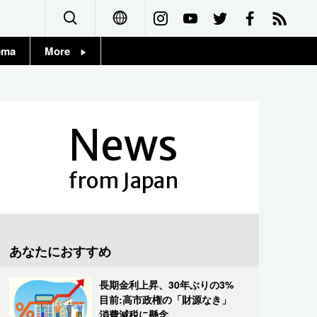
ema
More
English
Topics
简体字
Images
News
繁體字
People
Français
from Japan
東京
Español
お知らせ
العربية
あなたにおすすめ
Русский
長期金利上昇、30年ぶりの3%
目前:高市政権の「財源なき」
消費減税に懸念