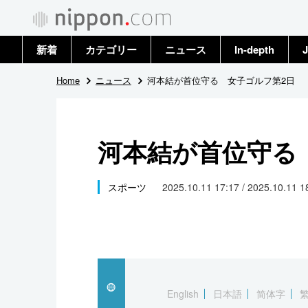
新着
カテゴリー
ニュース
In-depth
J
政治・外交
トップ
Home
ニュース
河本結が首位守る 女子ゴルフ第2日
経済・ビジネス
アーカイブ
河本結が首位守る
国際
社会
スポーツ
2025.10.11 17:17 / 2025.10.11 
文化
科学・技術
暮らし
English
日本語
简体字