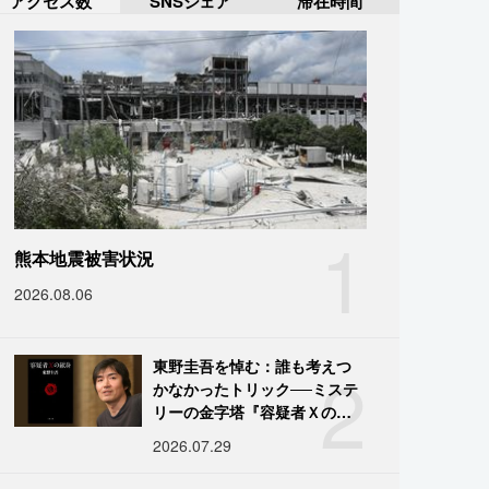
アクセス数
SNSシェア
滞在時間
1
熊本地震被害状況
2026.08.06
2
東野圭吾を悼む：誰も考えつ
かなかったトリック──ミステ
リーの金字塔『容疑者Ｘの献
身』の舞台裏
2026.07.29