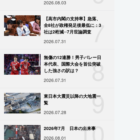
2026.08.03
7
【高市内閣の支持率】急落、
全8社が政権発足後最低に：3
社は2桁減─7月世論調査
2026.07.31
8
無傷の12連勝！男子バレー日
本代表、国際大会を首位突破
した強さの訳は？
2026.07.31
9
東日本大震災以降の大地震一
覧
2026.07.28
10
2026年7月 日本の出来事
2026.08.01