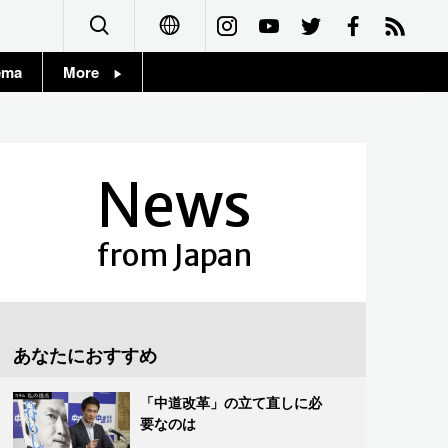
ema
More
English
Topics
简体字
Images
News
繁體字
People
Français
from Japan
東京
Español
お知らせ
العربية
あなたにおすすめ
Русский
「中道改革」の立て直しに必
要なのは