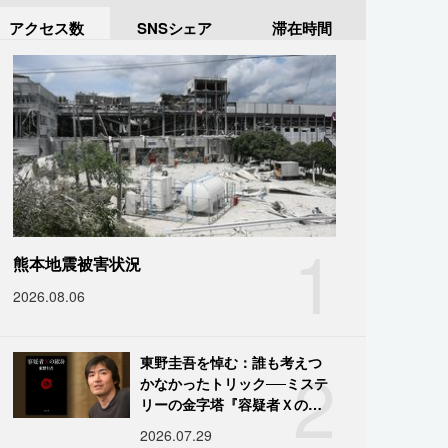
アクセス数
SNSシェア
滞在時間
1
熊本地震被害状況
2026.08.06
2
東野圭吾を悼む：誰も考えつ
かなかったトリック──ミステ
リーの金字塔『容疑者Ｘの献
身』の舞台裏
2026.07.29