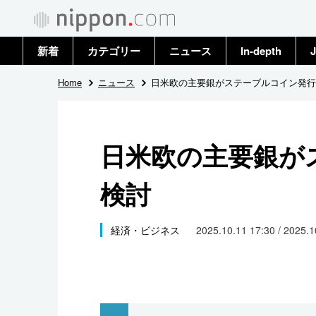
新着
カテゴリー
ニュース
In-depth
J
政治・外交
トップ
Home
ニュース
日米欧の主要銀がステーブルコイン発行
経済・ビジネス
アーカイブ
日米欧の主要銀が
国際
検討
社会
文化
経済・ビジネス
2025.10.11 17:30 / 2025.
科学・技術
暮らし