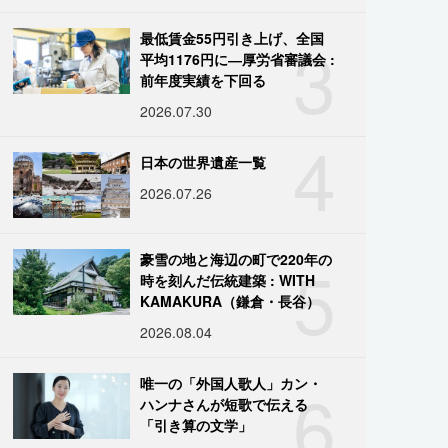
3
最低賃金55円引き上げ、全国
平均1176円に―厚労省審議会 :
前年度実績を下回る
2026.07.30
4
日本の世界遺産一覧
2026.07.26
5
豪雪の地と海辺の町で220年の
時を刻んだ伝統建築 : WITH
KAMAKURA（鎌倉・長谷）
2026.08.04
6
唯一の「外国人歌人」カン・
ハンナさんが短歌で伝える
「引き算の文学」