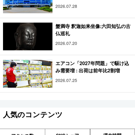
2026.07.28
蟹満寺 釈迦如来坐像:六田知弘の古
仏巡礼
2026.07.20
エアコン「2027年問題」で駆け込
み需要増 : 出荷は前年比2割増
2026.07.25
人気のコンテンツ