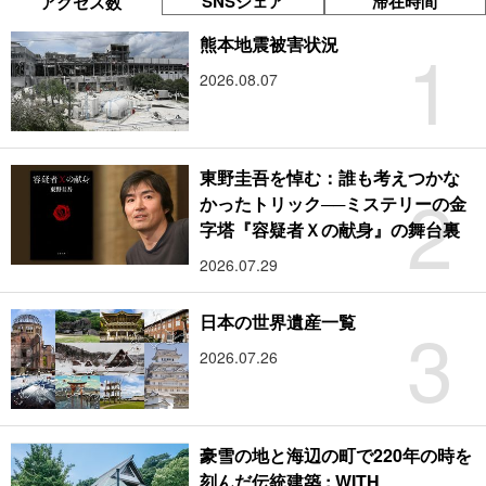
SNSシェア
滞在時間
アクセス数
1
熊本地震被害状況
2026.08.07
東野圭吾を悼む：誰も考えつかな
2
かったトリック──ミステリーの金
字塔『容疑者Ｘの献身』の舞台裏
2026.07.29
3
日本の世界遺産一覧
2026.07.26
豪雪の地と海辺の町で220年の時を
刻んだ伝統建築 : WITH