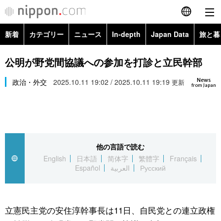
新着
カテゴリー
ニュース
In-depth
Japan Data
旅と暮
English
政治・外交
Topics
公明が野党間協議への参加を打診と立民幹部
简体字
News
経済・ビジネス
政治・外交
2025.10.11 19:02 / 2025.10.11 19:19
Images
更新
繁體字
from Japan
カテゴリー
国際・海外
People
Français
政治・外交
ニュース
社会
東京
Español
他の言語で読む
経済・ビジネス
トップ
In-depth
文化
お知らせ
English
日本語
简体字
繁體字
Français
العربية
Español
العربية
Русский
国際
アーカイブ
Japan Data
科学・技術
Русский
社会
旅と暮らし
暮らし
立憲民主党の安住淳幹事長は11日、自民党との連立政権