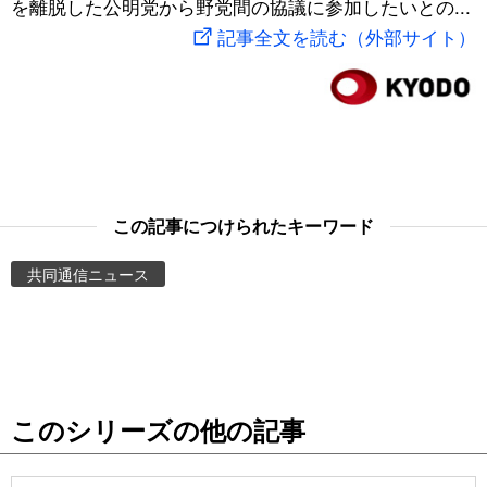
を離脱した公明党から野党間の協議に参加したいとの...
スポーツ・東京2020
文化
動画/Live
記事全文を読む（外部サイト）
科学・技術
Books
暮らし
Cinema
スポーツ・東京2020
Topics
この記事につけられたキーワード
共同通信ニュース
Images
People
東京
このシリーズの他の記事
お知らせ