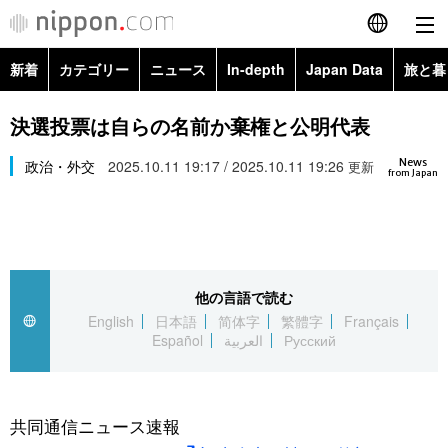
新着
カテゴリー
ニュース
In-depth
Japan Data
旅と暮
English
政治・外交
Topics
決選投票は自らの名前か棄権と公明代表
简体字
News
経済・ビジネス
政治・外交
2025.10.11 19:17 / 2025.10.11 19:26
Images
更新
繁體字
from Japan
カテゴリー
国際・海外
People
Français
政治・外交
ニュース
社会
東京
Español
他の言語で読む
経済・ビジネス
トップ
In-depth
文化
お知らせ
English
日本語
简体字
繁體字
Français
العربية
Español
العربية
Русский
国際
アーカイブ
Japan Data
科学・技術
Русский
社会
旅と暮らし
暮らし
共同通信ニュース速報