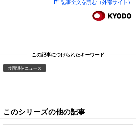
記事全文を読む（外部サイト）
スポーツ・東京2020
文化
動画/Live
科学・技術
Books
暮らし
Cinema
この記事につけられたキーワード
スポーツ・東京2020
Topics
共同通信ニュース
Images
People
このシリーズの他の記事
東京
お知らせ