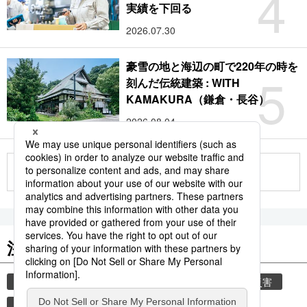
4
実績を下回る
2026.07.30
豪雪の地と海辺の町で220年の時を
5
刻んだ伝統建築 : WITH
KAMAKURA（鎌倉・長谷）
2026.08.04
もっと見る
注目のキーワード
共同通信ニュース
気象・災害
気象庁
災害
津波
地震
熊本地震
熊本
観光