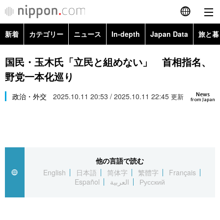
新着
カテゴリー
ニュース
In-depth
Japan Data
旅と暮
English
政治・外交
Topics
国民・玉木氏「立民と組めない」 首相指名、
简体字
野党一本化巡り
経済・ビジネス
Images
繁體字
カテゴリー
News
政治・外交
2025.10.11 20:53 / 2025.10.11 22:45
更新
from Japan
国際・海外
People
Français
政治・外交
ニュース
社会
東京
Español
経済・ビジネス
トップ
In-depth
文化
お知らせ
العربية
他の言語で読む
English
日本語
简体字
繁體字
Français
国際
アーカイブ
Japan Data
科学・技術
Español
العربية
Русский
Русский
社会
旅と暮らし
暮らし