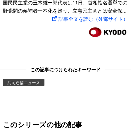
国民民主党の玉木雄一郎代表は11日、首相指名選挙での
スポーツ・東京2020
文化
動画/Live
野党間の候補者一本化を巡り、立憲民主党とは安全保...
記事全文を読む（外部サイト）
科学・技術
Books
暮らし
Cinema
スポーツ・東京2020
Topics
この記事につけられたキーワード
Images
共同通信ニュース
People
東京
このシリーズの他の記事
お知らせ