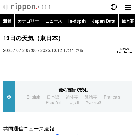
新着
カテゴリー
ニュース
In-depth
Japan Data
旅と暮
English
政治・外交
Topics
13日の天気（東日本）
简体字
News
2025.10.12 07:00 / 2025.10.12 17:11
経済・ビジネス
Images
更新
繁體字
from Japan
カテゴリー
国際・海外
People
Français
政治・外交
ニュース
社会
東京
Español
他の言語で読む
経済・ビジネス
トップ
In-depth
文化
お知らせ
English
日本語
简体字
繁體字
Français
العربية
Español
العربية
Русский
国際
アーカイブ
Japan Data
科学・技術
Русский
社会
旅と暮らし
暮らし
共同通信ニュース速報