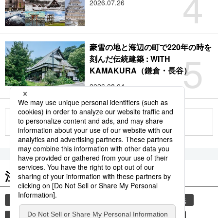
4
2026.07.26
豪雪の地と海辺の町で220年の時を
5
刻んだ伝統建築 : WITH
KAMAKURA（鎌倉・長谷）
2026.08.04
もっと見る
注目のキーワード
共同通信ニュース
気象・災害
災害
観光
気象庁
地震
津波
熊本
熊本地震