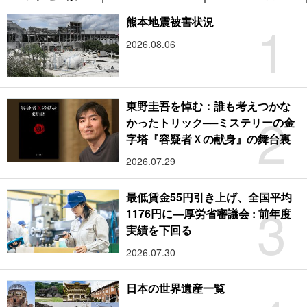
1
熊本地震被害状況
2026.08.06
東野圭吾を悼む：誰も考えつかな
2
かったトリック──ミステリーの金
字塔『容疑者Ｘの献身』の舞台裏
2026.07.29
最低賃金55円引き上げ、全国平均
3
1176円に―厚労省審議会 : 前年度
実績を下回る
2026.07.30
日本の世界遺産一覧