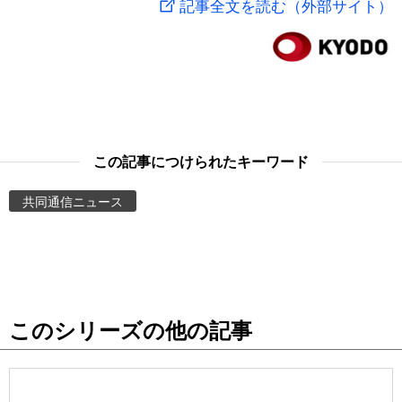
記事全文を読む（外部サイト）
スポーツ・東京2020
文化
動画/Live
科学・技術
Books
暮らし
Cinema
この記事につけられたキーワード
スポーツ・東京2020
Topics
共同通信ニュース
Images
People
このシリーズの他の記事
東京
お知らせ