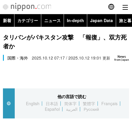
新着
カテゴリー
ニュース
In-depth
Japan Data
旅と暮
English
政治・外交
Topics
タリバンがパキスタン攻撃 「報復」、双方死
简体字
者か
経済・ビジネス
Images
繁體字
カテゴリー
News
国際・海外
2025.10.12 07:17 / 2025.10.12 19:01
更新
from Japan
国際・海外
People
Français
政治・外交
ニュース
社会
東京
Español
経済・ビジネス
トップ
In-depth
文化
お知らせ
العربية
他の言語で読む
English
日本語
简体字
繁體字
Français
国際
アーカイブ
Japan Data
科学・技術
Español
العربية
Русский
Русский
社会
旅と暮らし
暮らし