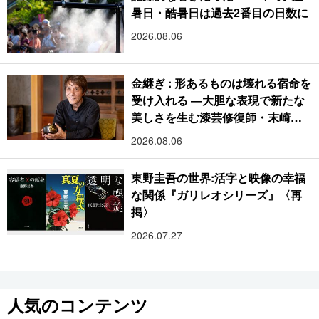
暑日・酷暑日は過去2番目の日数に
2026.08.06
金継ぎ : 形あるものは壊れる宿命を
受け入れる ―大胆な表現で新たな
美しさを生む漆芸修復師・末崎広
樹
2026.08.06
東野圭吾の世界:活字と映像の幸福
な関係『ガリレオシリーズ』〈再
掲〉
2026.07.27
人気のコンテンツ