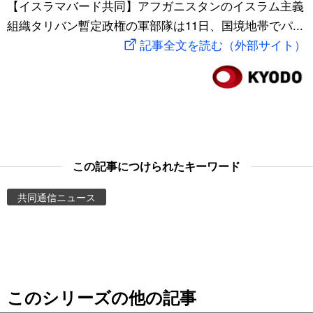
【イスラマバード共同】アフガニスタンのイスラム主義
スポーツ・東京2020
文化
動画/Live
組織タリバン暫定政権の軍部隊は11日、国境地帯でパ...
記事全文を読む（外部サイト）
科学・技術
Books
暮らし
Cinema
スポーツ・東京2020
Topics
この記事につけられたキーワード
Images
共同通信ニュース
People
東京
このシリーズの他の記事
お知らせ