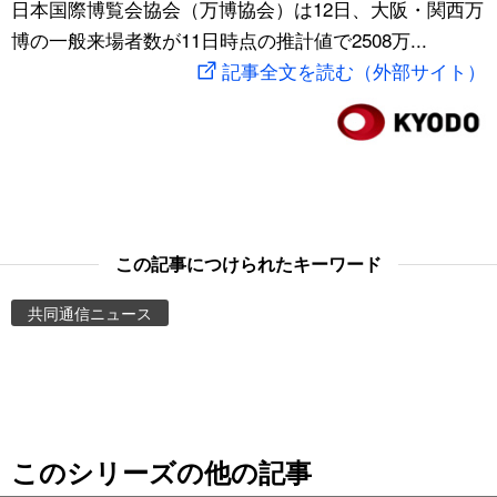
日本国際博覧会協会（万博協会）は12日、大阪・関西万
スポーツ・東京2020
文化
動画/Live
博の一般来場者数が11日時点の推計値で2508万...
記事全文を読む（外部サイト）
科学・技術
Books
暮らし
Cinema
スポーツ・東京2020
Topics
この記事につけられたキーワード
Images
共同通信ニュース
People
東京
このシリーズの他の記事
お知らせ