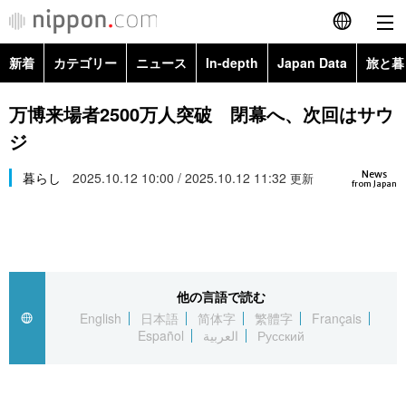
新着
カテゴリー
ニュース
In-depth
Japan Data
旅と暮
English
政治・外交
Topics
万博来場者2500万人突破 閉幕へ、次回はサウ
简体字
ジ
経済・ビジネス
Images
繁體字
カテゴリー
News
暮らし
2025.10.12 10:00 / 2025.10.12 11:32
更新
from Japan
国際・海外
People
Français
政治・外交
ニュース
社会
東京
Español
経済・ビジネス
トップ
In-depth
文化
お知らせ
العربية
他の言語で読む
English
日本語
简体字
繁體字
Français
国際
アーカイブ
Japan Data
科学・技術
Español
العربية
Русский
Русский
社会
旅と暮らし
暮らし