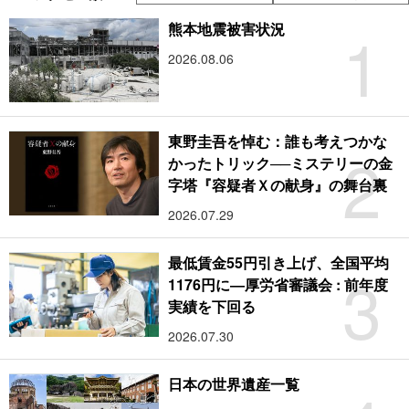
1
熊本地震被害状況
2026.08.06
東野圭吾を悼む：誰も考えつかな
2
かったトリック──ミステリーの金
字塔『容疑者Ｘの献身』の舞台裏
2026.07.29
最低賃金55円引き上げ、全国平均
3
1176円に―厚労省審議会 : 前年度
実績を下回る
2026.07.30
日本の世界遺産一覧