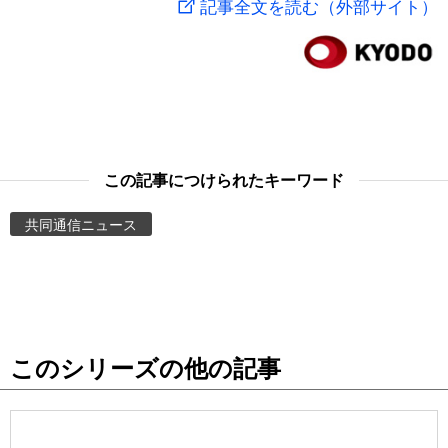
記事全文を読む（外部サイト）
スポーツ・東京2020
文化
動画/Live
科学・技術
Books
暮らし
Cinema
この記事につけられたキーワード
スポーツ・東京2020
Topics
共同通信ニュース
Images
People
このシリーズの他の記事
東京
お知らせ