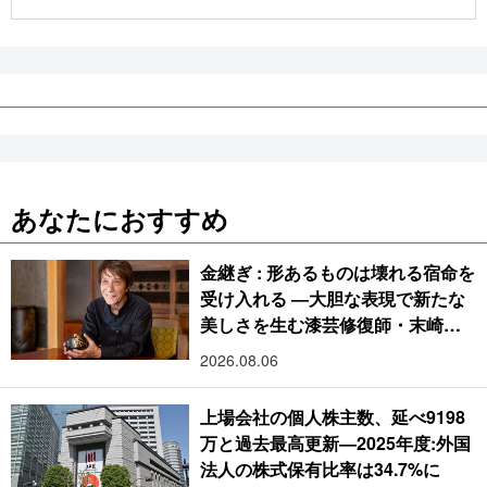
公式SNS
あなたにおすすめ
金継ぎ : 形あるものは壊れる宿命を
受け入れる ―大胆な表現で新たな
美しさを生む漆芸修復師・末崎広
樹
2026.08.06
上場会社の個人株主数、延べ9198
万と過去最高更新―2025年度:外国
法人の株式保有比率は34.7%に