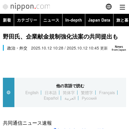
新着
カテゴリー
ニュース
In-depth
Japan Data
旅と暮
English
政治・外交
Topics
野田氏、企業献金規制強化法案の共同提出も
简体字
News
経済・ビジネス
政治・外交
2025.10.12 10:28 / 2025.10.12 10:45
Images
更新
繁體字
from Japan
カテゴリー
国際・海外
People
Français
政治・外交
ニュース
社会
東京
Español
他の言語で読む
経済・ビジネス
トップ
In-depth
文化
お知らせ
English
日本語
简体字
繁體字
Français
العربية
Español
العربية
Русский
国際
アーカイブ
Japan Data
科学・技術
Русский
社会
旅と暮らし
暮らし
共同通信ニュース速報