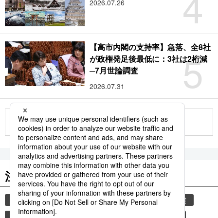
4
2026.07.26
【高市内閣の支持率】急落、全8社
5
が政権発足後最低に：3社は2桁減
─7月世論調査
2026.07.31
もっと見る
注目のキーワード
共同通信ニュース
気象・災害
災害
地震
気象庁
津波
熊本
熊本地震
和食