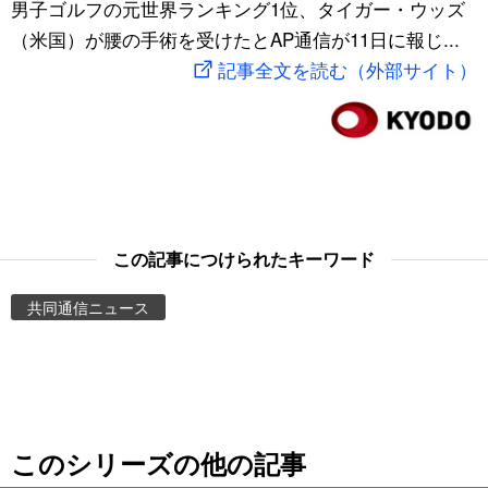
男子ゴルフの元世界ランキング1位、タイガー・ウッズ
スポーツ・東京2020
文化
動画/Live
（米国）が腰の手術を受けたとAP通信が11日に報じ...
記事全文を読む（外部サイト）
科学・技術
Books
暮らし
Cinema
スポーツ・東京2020
Topics
この記事につけられたキーワード
Images
共同通信ニュース
People
東京
このシリーズの他の記事
お知らせ