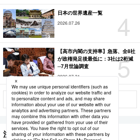
4
日本の世界遺産一覧
2026.07.26
【高市内閣の支持率】急落、全8社
5
が政権発足後最低に：3社は2桁減
─7月世論調査
2026.07.31
もっと見る
注目のキーワード