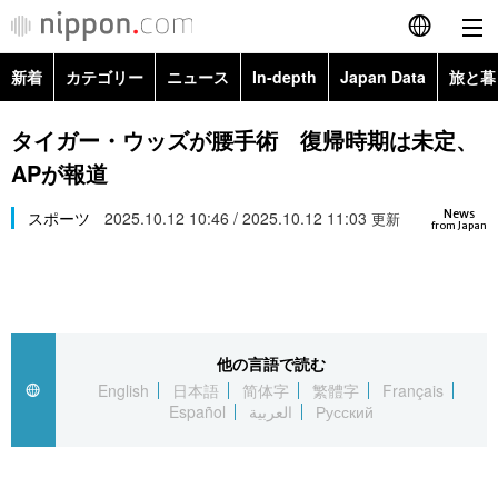
新着
カテゴリー
ニュース
In-depth
Japan Data
旅と暮
English
政治・外交
Topics
タイガー・ウッズが腰手術 復帰時期は未定、
简体字
APが報道
経済・ビジネス
Images
繁體字
カテゴリー
News
スポーツ
2025.10.12 10:46 / 2025.10.12 11:03
更新
from Japan
国際・海外
People
Français
政治・外交
ニュース
社会
東京
Español
経済・ビジネス
トップ
In-depth
文化
お知らせ
العربية
他の言語で読む
English
日本語
简体字
繁體字
Français
国際
アーカイブ
Japan Data
科学・技術
Español
العربية
Русский
Русский
社会
旅と暮らし
暮らし