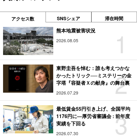
SNSシェア
滞在時間
アクセス数
1
熊本地震被害状況
2026.08.05
東野圭吾を悼む：誰も考えつかな
2
かったトリック──ミステリーの金
字塔『容疑者Ｘの献身』の舞台裏
2026.07.29
最低賃金55円引き上げ、全国平均
3
1176円に―厚労省審議会 : 前年度
実績を下回る
2026.07.30