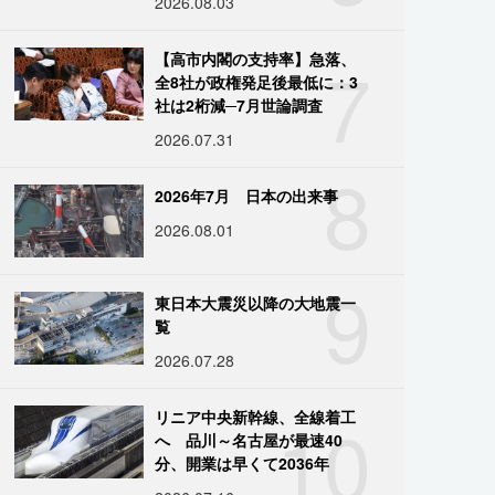
2026.08.03
7
【高市内閣の支持率】急落、
全8社が政権発足後最低に：3
社は2桁減─7月世論調査
2026.07.31
8
2026年7月 日本の出来事
2026.08.01
9
東日本大震災以降の大地震一
覧
2026.07.28
10
リニア中央新幹線、全線着工
へ 品川～名古屋が最速40
分、開業は早くて2036年