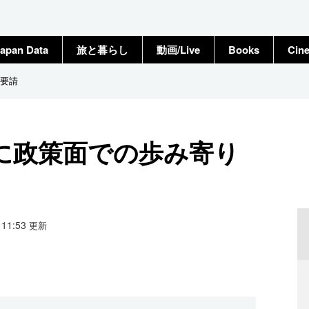
apan Data
旅と暮らし
動画/Live
Books
Cin
要請
に政策面での歩み寄り
2 11:53
更新