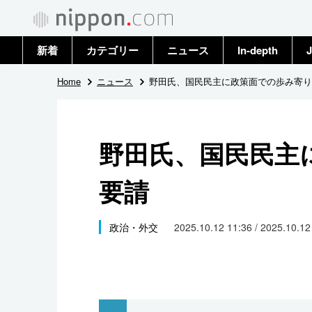
新着
カテゴリー
ニュース
In-depth
J
政治・外交
トップ
Home
ニュース
野田氏、国民民主に政策面での歩み寄り
経済・ビジネス
アーカイブ
野田氏、国民民主
国際
要請
社会
文化
政治・外交
2025.10.12 11:36 / 2025.10.1
科学・技術
暮らし