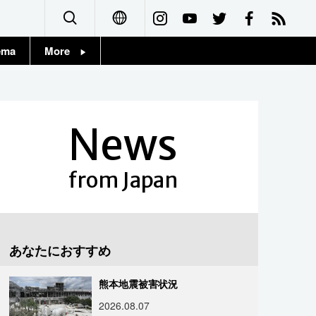
ema
More
English
Topics
简体字
Images
News
繁體字
People
Français
from Japan
東京
Español
お知らせ
العربية
あなたにおすすめ
Русский
熊本地震被害状況
2026.08.07