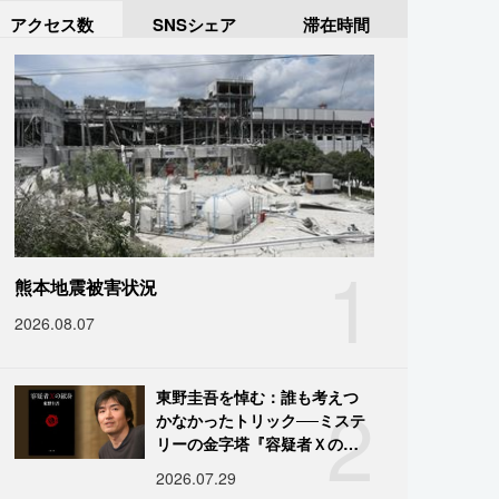
アクセス数
SNSシェア
滞在時間
1
熊本地震被害状況
2026.08.07
2
東野圭吾を悼む：誰も考えつ
かなかったトリック──ミステ
リーの金字塔『容疑者Ｘの献
身』の舞台裏
2026.07.29