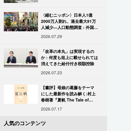
〈縮むニッポン〉日本人1億
2000万人割れ、過去最大91万
人減少―人口動態調査 : 外国人
は400万人突破
2026.07.29
「改革の本丸」は実現するの
か : 何度も俎上に載せられては
消えてきた給付付き税額控除
2026.07.23
【書評】母娘の葛藤をテーマ
にした最新作を読み解く:村上
春樹著『夏帆 The Tale of
KAHO』
2026.07.17
人気のコンテンツ