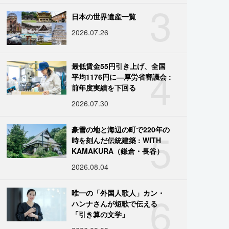
3
日本の世界遺産一覧
2026.07.26
4
最低賃金55円引き上げ、全国
平均1176円に―厚労省審議会 :
前年度実績を下回る
2026.07.30
5
豪雪の地と海辺の町で220年の
時を刻んだ伝統建築 : WITH
KAMAKURA（鎌倉・長谷）
2026.08.04
6
唯一の「外国人歌人」カン・
ハンナさんが短歌で伝える
「引き算の文学」