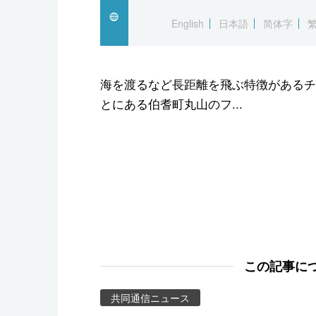
スポーツ・東京2020
English
日本語
简体字
海を渡るなど長距離を飛ぶ特徴があるチ
とにある伯耆町丸山のフ...
この記事に
共同通信ニュース