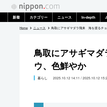
新着
カテゴリー
ニュース
In-depth
J
政治・外交
トップ
Home
ニュース
鳥取にアサギマダラ飛来 海を渡るチョ
経済・ビジネス
アーカイブ
鳥取にアサギマダ
国際
ウ、色鮮やか
社会
文化
暮らし
2025.10.12 14:11 / 2025.10.12 15:
科学・技術
暮らし