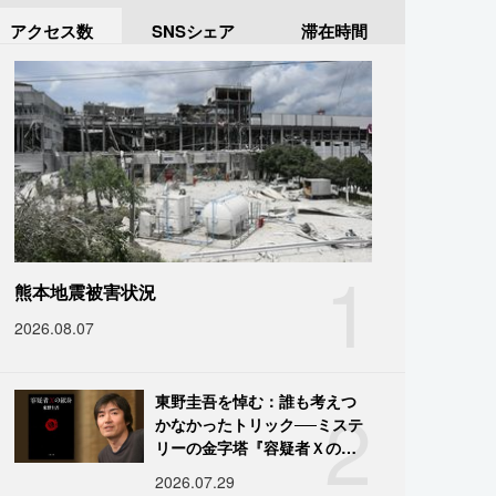
アクセス数
SNSシェア
滞在時間
1
熊本地震被害状況
2026.08.07
2
東野圭吾を悼む：誰も考えつ
かなかったトリック──ミステ
リーの金字塔『容疑者Ｘの献
身』の舞台裏
2026.07.29