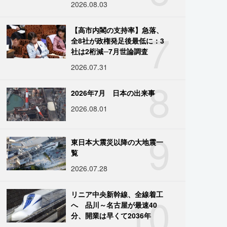
2026.08.03
7
【高市内閣の支持率】急落、
全8社が政権発足後最低に：3
社は2桁減─7月世論調査
2026.07.31
8
2026年7月 日本の出来事
2026.08.01
9
東日本大震災以降の大地震一
覧
2026.07.28
10
リニア中央新幹線、全線着工
へ 品川～名古屋が最速40
分、開業は早くて2036年