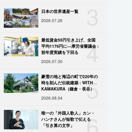
3
日本の世界遺産一覧
2026.07.26
4
最低賃金55円引き上げ、全国
平均1176円に―厚労省審議会 :
前年度実績を下回る
2026.07.30
5
豪雪の地と海辺の町で220年の
時を刻んだ伝統建築 : WITH
KAMAKURA（鎌倉・長谷）
2026.08.04
6
唯一の「外国人歌人」カン・
ハンナさんが短歌で伝える
「引き算の文学」