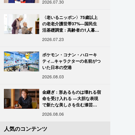
2026.07.30
〈老いるニッポン〉75歳以上
の老老介護世帯37%―国民生
活基礎調査 : 高齢者の1人暮ら
し933万人超
2026.07.23
ポケモン・コナン・ハローキ
ティ...キャラクターの名前がつ
いた日本の空港
2026.08.03
金継ぎ : 形あるものは壊れる宿
命を受け入れる ―大胆な表現
で新たな美しさを生む漆芸修
復師・末崎広樹
2026.08.06
人気のコンテンツ