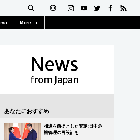
ema
More
English
Topics
简体字
Images
News
繁體字
People
Français
from Japan
東京
Español
お知らせ
العربية
あなたにおすすめ
Русский
相違を前提とした安定:日中危
機管理の再設計を