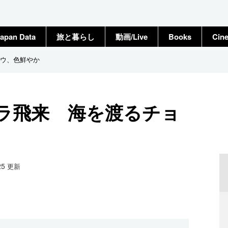
apan Data
旅と暮らし
動画/Live
Books
Cin
ウ、色鮮やか
ラ飛来 海を渡るチョ
25
更新