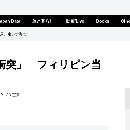
apan Data
旅と暮らし
動画/Live
Books
Cin
局、南シナ海で
衝突」 フィリピン当
2 21:33
更新