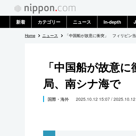
新着
カテゴリー
ニュース
In-depth
J
政治・外交
トップ
Home
ニュース
「中国船が故意に衝突」 フィリピン当
経済・ビジネス
アーカイブ
「中国船が故意に
国際
局、南シナ海で
社会
文化
国際・海外
2025.10.12 15:07 / 2025.10.1
科学・技術
暮らし