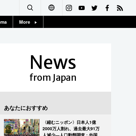
ema
More
English
Topics
简体字
Images
News
繁體字
People
Français
from Japan
東京
Español
お知らせ
العربية
あなたにおすすめ
Русский
〈縮むニッポン〉日本人1億
2000万人割れ、過去最大91万
人減少―人口動態調査 : 外国人