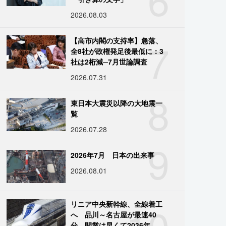
2026.08.03
7
【高市内閣の支持率】急落、
全8社が政権発足後最低に：3
社は2桁減─7月世論調査
2026.07.31
8
東日本大震災以降の大地震一
覧
2026.07.28
9
2026年7月 日本の出来事
2026.08.01
10
リニア中央新幹線、全線着工
へ 品川～名古屋が最速40
分、開業は早くて2036年