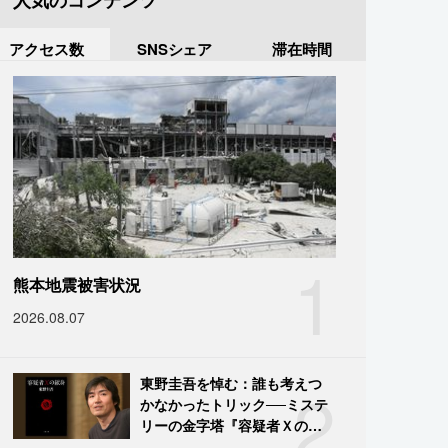
人気のコンテンツ
アクセス数
SNSシェア
滞在時間
1
熊本地震被害状況
2026.08.07
2
東野圭吾を悼む：誰も考えつ
かなかったトリック──ミステ
リーの金字塔『容疑者Ｘの献
身』の舞台裏