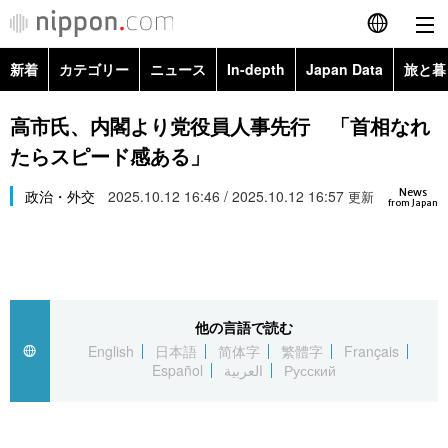
新着
カテゴリー
ニュース
In-depth
Japan Data
旅と暮
English
政治・外交
Topics
高市氏、内閣より党役員人事先行 「首相なれ
简体字
たらスピード感ある」
経済・ビジネス
Images
繁體字
カテゴリー
News
政治・外交
2025.10.12 16:46 / 2025.10.12 16:57
更新
from Japan
国際・海外
People
Français
政治・外交
ニュース
社会
東京
Español
経済・ビジネス
トップ
In-depth
文化
お知らせ
العربية
他の言語で読む
English
日本語
简体字
繁體字
Français
国際
アーカイブ
Japan Data
科学・技術
Español
العربية
Русский
Русский
社会
旅と暮らし
暮らし