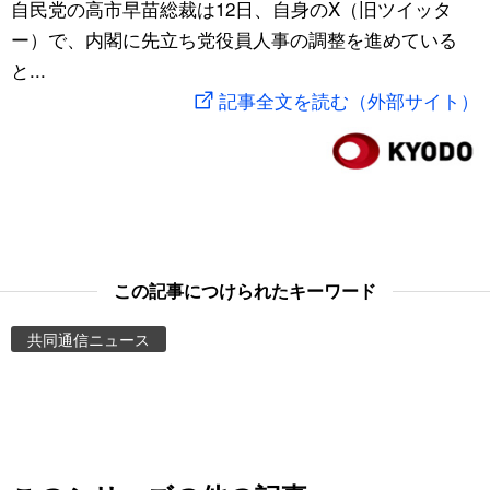
自民党の高市早苗総裁は12日、自身のX（旧ツイッタ
スポーツ・東京2020
文化
動画/Live
ー）で、内閣に先立ち党役員人事の調整を進めている
と...
科学・技術
Books
記事全文を読む（外部サイト）
暮らし
Cinema
スポーツ・東京2020
Topics
Images
この記事につけられたキーワード
共同通信ニュース
People
東京
お知らせ