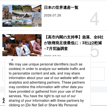
4
日本の世界遺産一覧
2026.07.26
【高市内閣の支持率】急落、全8社
5
が政権発足後最低に：3社は2桁減
─7月世論調査
2026.07.31
もっと見る
注目のキーワード