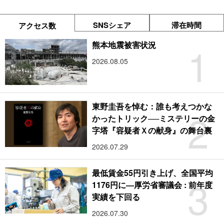
SNSシェア
滞在時間
アクセス数
1
熊本地震被害状況
2026.08.05
東野圭吾を悼む：誰も考えつかな
2
かったトリック──ミステリーの金
字塔『容疑者Ｘの献身』の舞台裏
2026.07.29
最低賃金55円引き上げ、全国平均
3
1176円に―厚労省審議会 : 前年度
実績を下回る
2026.07.30