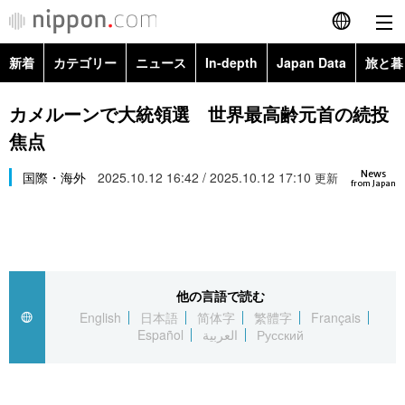
新着
カテゴリー
ニュース
In-depth
Japan Data
旅と暮
English
政治・外交
Topics
カメルーンで大統領選 世界最高齢元首の続投
简体字
焦点
経済・ビジネス
Images
繁體字
カテゴリー
News
国際・海外
2025.10.12 16:42 / 2025.10.12 17:10
更新
from Japan
国際・海外
People
Français
政治・外交
ニュース
社会
東京
Español
経済・ビジネス
トップ
In-depth
文化
お知らせ
العربية
他の言語で読む
English
日本語
简体字
繁體字
Français
国際
アーカイブ
Japan Data
科学・技術
Español
العربية
Русский
Русский
社会
旅と暮らし
暮らし