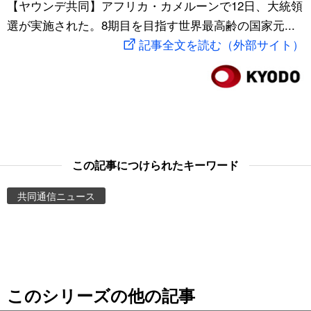
【ヤウンデ共同】アフリカ・カメルーンで12日、大統領
スポーツ・東京2020
文化
動画/Live
選が実施された。8期目を目指す世界最高齢の国家元...
記事全文を読む（外部サイト）
科学・技術
Books
暮らし
Cinema
スポーツ・東京2020
Topics
この記事につけられたキーワード
Images
共同通信ニュース
People
東京
このシリーズの他の記事
お知らせ