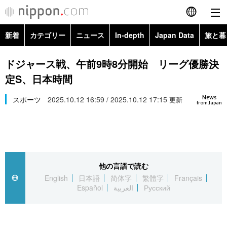
新着
カテゴリー
ニュース
In-depth
Japan Data
旅と暮
English
政治・外交
Topics
ドジャース戦、午前9時8分開始 リーグ優勝決
简体字
定S、日本時間
経済・ビジネス
Images
繁體字
カテゴリー
News
スポーツ
2025.10.12 16:59 / 2025.10.12 17:15
更新
from Japan
国際・海外
People
Français
政治・外交
ニュース
社会
東京
Español
経済・ビジネス
トップ
In-depth
文化
お知らせ
العربية
他の言語で読む
English
日本語
简体字
繁體字
Français
国際
アーカイブ
Japan Data
科学・技術
Español
العربية
Русский
Русский
社会
旅と暮らし
暮らし