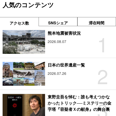
人気のコンテンツ
SNSシェア
滞在時間
アクセス数
1
熊本地震被害状況
2026.08.07
2
日本の世界遺産一覧
2026.07.26
東野圭吾を悼む：誰も考えつかな
3
かったトリック──ミステリーの金
字塔『容疑者Ｘの献身』の舞台裏