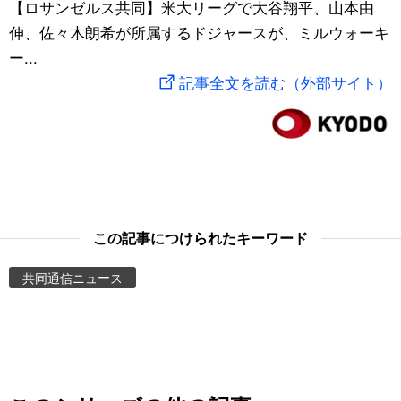
【ロサンゼルス共同】米大リーグで大谷翔平、山本由
スポーツ・東京2020
文化
動画/Live
伸、佐々木朗希が所属するドジャースが、ミルウォーキ
ー...
科学・技術
Books
記事全文を読む（外部サイト）
暮らし
Cinema
スポーツ・東京2020
Topics
Images
この記事につけられたキーワード
共同通信ニュース
People
東京
お知らせ