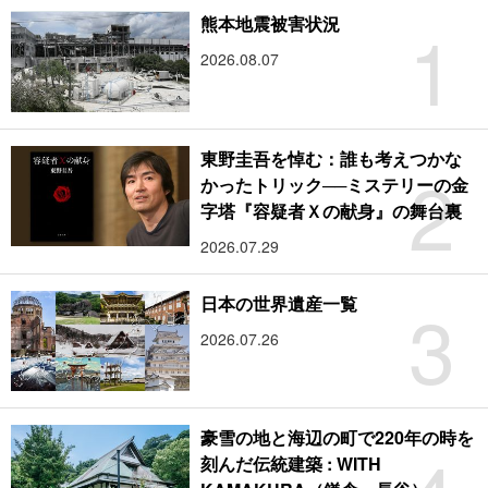
1
熊本地震被害状況
2026.08.07
東野圭吾を悼む：誰も考えつかな
2
かったトリック──ミステリーの金
字塔『容疑者Ｘの献身』の舞台裏
2026.07.29
3
日本の世界遺産一覧
2026.07.26
豪雪の地と海辺の町で220年の時を
刻んだ伝統建築 : WITH