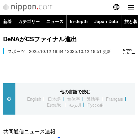
新着
カテゴリー
ニュース
In-depth
Japan Data
旅と暮
English
政治・外交
Topics
DeNAがCSファイナル進出
简体字
News
経済・ビジネス
スポーツ
2025.10.12 18:34 / 2025.10.12 18:51
Images
更新
繁體字
from Japan
カテゴリー
国際・海外
People
Français
政治・外交
ニュース
社会
東京
Español
他の言語で読む
経済・ビジネス
トップ
In-depth
文化
お知らせ
English
日本語
简体字
繁體字
Français
العربية
Español
العربية
Русский
国際
アーカイブ
Japan Data
科学・技術
Русский
社会
旅と暮らし
暮らし
共同通信ニュース速報