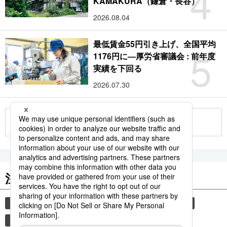
4
KAMAKURA（鎌倉・長谷）
2026.08.04
最低賃金55円引き上げ、全国平均
5
1176円に―厚労省審議会 : 前年度
実績を下回る
2026.07.30
もっと見る
注目のキーワード
共同通信ニュース
気象・災害
災害
旅
自然災害
避難所
時事通信ニュース