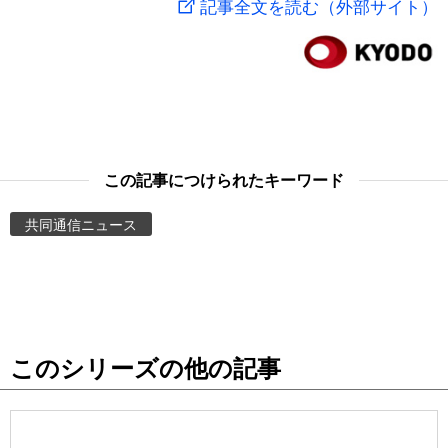
記事全文を読む（外部サイト）
スポーツ・東京2020
文化
動画/Live
科学・技術
Books
暮らし
Cinema
この記事につけられたキーワード
スポーツ・東京2020
Topics
共同通信ニュース
Images
People
このシリーズの他の記事
東京
お知らせ