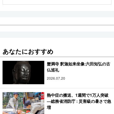
公式SNS
あなたにおすすめ
蟹満寺 釈迦如来坐像:六田知弘の古
仏巡礼
2026.07.20
熱中症の搬送、1週間で1万人突破
―総務省消防庁 : 災害級の暑さで急
増