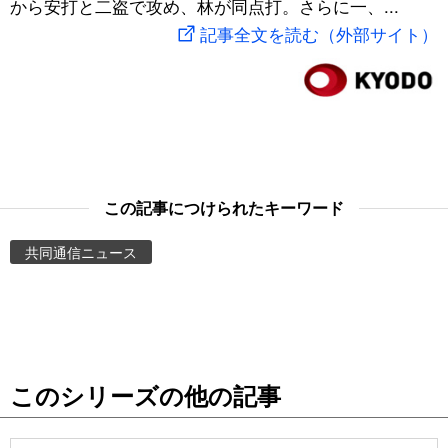
から安打と二盗で攻め、林が同点打。さらに一、...
スポーツ・東京2020
文化
動画/Live
記事全文を読む（外部サイト）
科学・技術
Books
暮らし
Cinema
スポーツ・東京2020
Topics
この記事につけられたキーワード
共同通信ニュース
Images
People
東京
このシリーズの他の記事
お知らせ