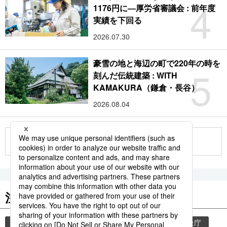
4
1176円に―厚労省審議会 : 前年度
実績を下回る
2026.07.30
豪雪の地と海辺の町で220年の時を
5
刻んだ伝統建築 : WITH
KAMAKURA（鎌倉・長谷）
2026.08.04
もっと見る
注目のキーワード
共同通信ニュース
気象・災害
災害
気象庁