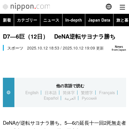
新着
カテゴリー
ニュース
In-depth
Japan Data
旅と暮
English
政治・外交
Topics
D7―6巨（12日） DeNA逆転サヨナラ勝ち
简体字
News
経済・ビジネス
スポーツ
2025.10.12 18:53 / 2025.10.12 19:09
Images
更新
繁體字
from Japan
カテゴリー
国際・海外
People
Français
政治・外交
ニュース
社会
東京
Español
他の言語で読む
経済・ビジネス
トップ
In-depth
文化
お知らせ
English
日本語
简体字
繁體字
Français
العربية
Español
العربية
Русский
国際
アーカイブ
Japan Data
科学・技術
Русский
社会
旅と暮らし
暮らし
DeNAが逆転サヨナラ勝ち。5―6の延長十一回2死無走者