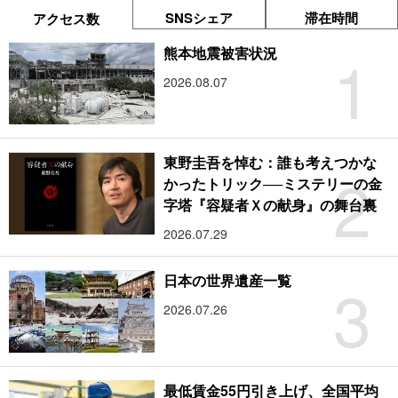
SNSシェア
滞在時間
アクセス数
1
熊本地震被害状況
2026.08.07
東野圭吾を悼む：誰も考えつかな
2
かったトリック──ミステリーの金
字塔『容疑者Ｘの献身』の舞台裏
2026.07.29
3
日本の世界遺産一覧
2026.07.26
最低賃金55円引き上げ、全国平均