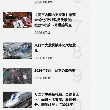
2026.08.03
7
【高市内閣の支持率】急落、
全8社が政権発足後最低に：3
社は2桁減─7月世論調査
2026.07.31
8
東日本大震災以降の大地震一
覧
2026.07.28
9
2026年7月 日本の出来事
2026.08.01
10
リニア中央新幹線、全線着工
へ 品川～名古屋が最速40
分、開業は早くて2036年