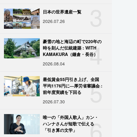
3
日本の世界遺産一覧
2026.07.26
4
豪雪の地と海辺の町で220年の
時を刻んだ伝統建築 : WITH
KAMAKURA（鎌倉・長谷）
2026.08.04
5
最低賃金55円引き上げ、全国
平均1176円に―厚労省審議会 :
前年度実績を下回る
2026.07.30
6
唯一の「外国人歌人」カン・
ハンナさんが短歌で伝える
「引き算の文学」