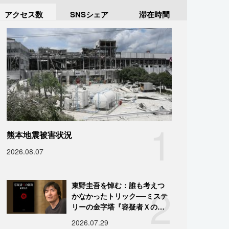
アクセス数
SNSシェア
滞在時間
1
熊本地震被害状況
2026.08.07
2
東野圭吾を悼む：誰も考えつ
かなかったトリック──ミステ
リーの金字塔『容疑者Ｘの献
身』の舞台裏
2026.07.29