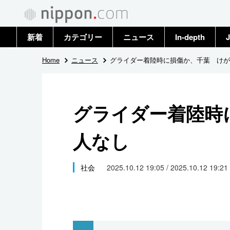
新着
カテゴリー
ニュース
In-depth
J
政治・外交
トップ
Home
ニュース
グライダー着陸時に損傷か、千葉 けが
経済・ビジネス
アーカイブ
グライダー着陸時
国際
人なし
社会
文化
社会
2025.10.12 19:05 / 2025.10.12 19:21
科学・技術
暮らし