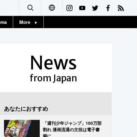
ema
More
English
Topics
简体字
Images
News
繁體字
People
Français
from Japan
東京
Español
お知らせ
العربية
あなたにおすすめ
Русский
「週刊少年ジャンプ」100万部
割れ 漫画流通の主役は電子書
籍に