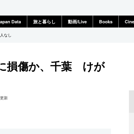
apan Data
旅と暮らし
動画/Live
Books
Cin
人なし
に損傷か、千葉 けが
更新