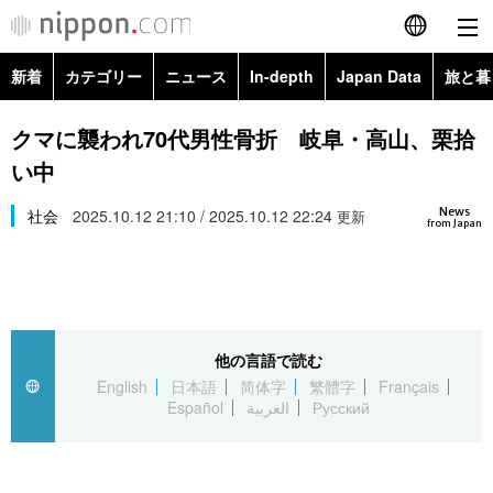
新着
カテゴリー
ニュース
In-depth
Japan Data
旅と暮
English
政治・外交
Topics
クマに襲われ70代男性骨折 岐阜・高山、栗拾
简体字
い中
経済・ビジネス
Images
繁體字
カテゴリー
News
社会
2025.10.12 21:10 / 2025.10.12 22:24
更新
from Japan
国際・海外
People
Français
政治・外交
ニュース
社会
東京
Español
経済・ビジネス
トップ
In-depth
文化
お知らせ
العربية
他の言語で読む
English
日本語
简体字
繁體字
Français
国際
アーカイブ
Japan Data
科学・技術
Español
العربية
Русский
Русский
社会
旅と暮らし
暮らし