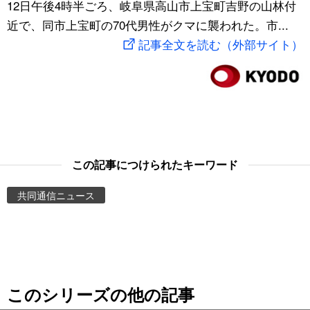
12日午後4時半ごろ、岐阜県高山市上宝町吉野の山林付
スポーツ・東京2020
文化
動画/Live
近で、同市上宝町の70代男性がクマに襲われた。市...
記事全文を読む（外部サイト）
科学・技術
Books
暮らし
Cinema
スポーツ・東京2020
Topics
この記事につけられたキーワード
Images
共同通信ニュース
People
東京
このシリーズの他の記事
お知らせ