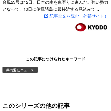
台風23号は12日、日本の南を東寄りに進んだ。強い勢力
スポーツ・東京2020
文化
動画/Live
となって、13日に伊豆諸島に最接近する見込みで...
記事全文を読む（外部サイト）
科学・技術
Books
暮らし
Cinema
スポーツ・東京2020
Topics
この記事につけられたキーワード
Images
共同通信ニュース
People
東京
このシリーズの他の記事
お知らせ