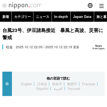
新着
カテゴリー
ニュース
In-depth
Japan Data
旅と暮
English
政治・外交
Topics
台風23号、伊豆諸島接近 暴風と高波、災害に
简体字
警戒
経済・ビジネス
Images
繁體字
カテゴリー
News
社会
2025.10.12 22:05 / 2025.10.12 22:19
更新
from Japan
国際・海外
People
Français
政治・外交
ニュース
社会
東京
Español
経済・ビジネス
トップ
In-depth
文化
お知らせ
العربية
他の言語で読む
English
日本語
简体字
繁體字
Français
国際
アーカイブ
Japan Data
科学・技術
Español
العربية
Русский
Русский
社会
旅と暮らし
暮らし