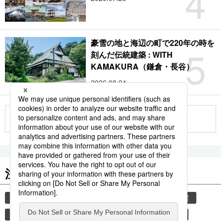
4
豪雪の地と海辺の町で220年の時を
5
刻んだ伝統建築 : WITH
KAMAKURA（鎌倉・長谷）
2026.08.04
もっと見る
注目のキーワード
共同通信ニュース
気象・災害
災害
地震
気象庁
観光
津波
熊本
熊本地震