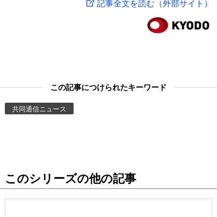
記事全文を読む（外部サイト）
スポーツ・東京2020
文化
動画/Live
科学・技術
Books
暮らし
Cinema
この記事につけられたキーワード
スポーツ・東京2020
Topics
共同通信ニュース
Images
People
このシリーズの他の記事
東京
お知らせ