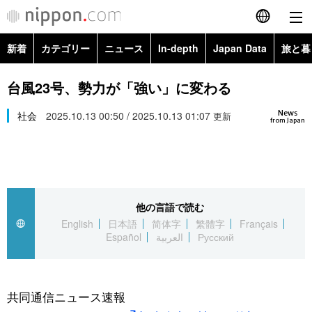
新着
カテゴリー
ニュース
In-depth
Japan Data
旅と暮
English
政治・外交
Topics
台風23号、勢力が「強い」に変わる
简体字
News
経済・ビジネス
社会
2025.10.13 00:50 / 2025.10.13 01:07
Images
更新
繁體字
from Japan
カテゴリー
国際・海外
People
Français
政治・外交
ニュース
社会
東京
Español
他の言語で読む
経済・ビジネス
トップ
In-depth
文化
お知らせ
English
日本語
简体字
繁體字
Français
العربية
Español
العربية
Русский
国際
アーカイブ
Japan Data
科学・技術
Русский
社会
旅と暮らし
暮らし
共同通信ニュース速報