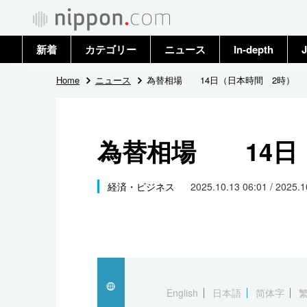
新着
カテゴリー
ニュース
In-depth
J
政治・外交
トップ
Home
ニュース
為替相場 14日（日本時間 2時）
経済・ビジネス
アーカイブ
為替相場 14日
国際
社会
経済・ビジネス
2025.10.13 06:01 / 2025.
文化
科学・技術
暮らし
English
日本語
简体字