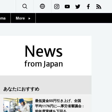
ema
More
English
Topics
简体字
Images
News
繁體字
People
Français
from Japan
東京
Español
お知らせ
العربية
あなたにおすすめ
Русский
最低賃金55円引き上げ、全国
平均1176円に―厚労省審議会 :
前年度実績を下回る