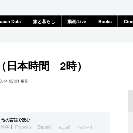
apan Data
旅と暮らし
動画/Live
Books
Cin
（日本時間 2時）
10.14 02:01
更新
他の言語で読む
繁體字
Français
Español
العربية
Русский