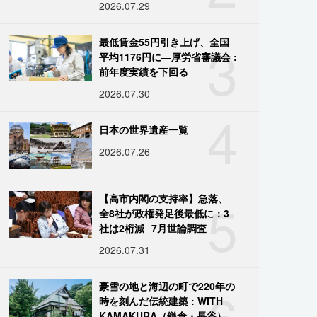
2026.07.29
3
最低賃金55円引き上げ、全国
平均1176円に―厚労省審議会 :
前年度実績を下回る
2026.07.30
4
日本の世界遺産一覧
2026.07.26
5
【高市内閣の支持率】急落、
全8社が政権発足後最低に：3
社は2桁減─7月世論調査
2026.07.31
6
豪雪の地と海辺の町で220年の
時を刻んだ伝統建築 : WITH
KAMAKURA（鎌倉・長谷）