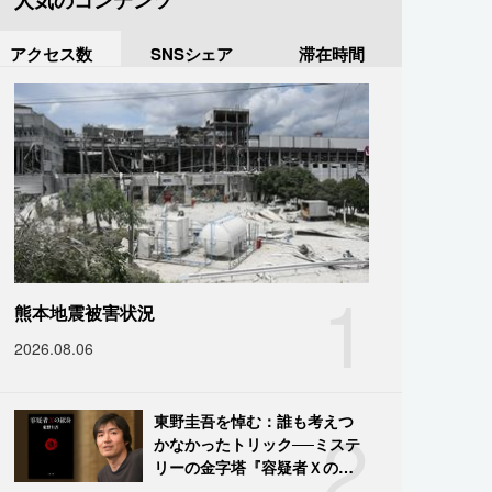
人気のコンテンツ
アクセス数
SNSシェア
滞在時間
1
熊本地震被害状況
2026.08.06
2
東野圭吾を悼む：誰も考えつ
かなかったトリック──ミステ
リーの金字塔『容疑者Ｘの献
身』の舞台裏