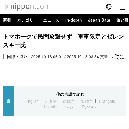
新着
カテゴリー
ニュース
In-depth
Japan Data
旅と暮
English
政治・外交
Topics
トマホークで民間攻撃せず 軍事限定とゼレン
简体字
スキー氏
経済・ビジネス
Images
繁體字
カテゴリー
News
国際・海外
2025.10.13 06:01 / 2025.10.13 08:34
更新
from Japan
国際・海外
People
Français
政治・外交
ニュース
社会
東京
Español
経済・ビジネス
トップ
In-depth
文化
お知らせ
العربية
他の言語で読む
English
日本語
简体字
繁體字
Français
国際
アーカイブ
Japan Data
科学・技術
Español
العربية
Русский
Русский
社会
旅と暮らし
暮らし