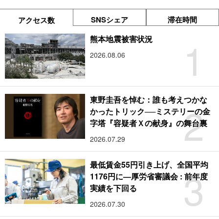
SNSシェア
滞在時間
アクセス数
1
熊本地震被害状況
2026.08.06
東野圭吾を悼む：誰も考えつかな
2
かったトリック──ミステリーの金
字塔『容疑者Ｘの献身』の舞台裏
2026.07.29
最低賃金55円引き上げ、全国平均
3
1176円に―厚労省審議会 : 前年度
実績を下回る
2026.07.30