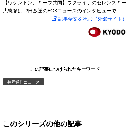
【ワシントン、キーウ共同】ウクライナのゼレンスキー
スポーツ・東京2020
文化
動画/Live
大統領は12日放送のFOXニュースのインタビューで...
記事全文を読む（外部サイト）
科学・技術
Books
暮らし
Cinema
スポーツ・東京2020
Topics
この記事につけられたキーワード
Images
共同通信ニュース
People
東京
このシリーズの他の記事
お知らせ