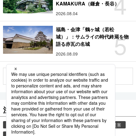
4
KAMAKURA（鎌倉・長谷）
2026.08.04
福島・会津「鶴ヶ城（若松
5
城）」：サムライの時代終焉を物
語る赤瓦の名城
2026.08.09
もっと見る
注目のキーワード
共同通信ニュース
時事通信ニュース
気象・災害
災害
観光
避難所
自然災害
旅