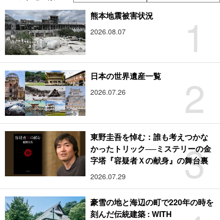
1
熊本地震被害状況
2026.08.07
2
日本の世界遺産一覧
2026.07.26
東野圭吾を悼む：誰も考えつかな
3
かったトリック──ミステリーの金
字塔『容疑者Ｘの献身』の舞台裏
2026.07.29
豪雪の地と海辺の町で220年の時を
刻んだ伝統建築 : WITH