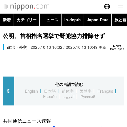
新着
カテゴリー
ニュース
In-depth
Japan Data
旅と暮
English
政治・外交
Topics
公明、首相指名選挙で野党協力排除せず
简体字
News
経済・ビジネス
政治・外交
2025.10.13 10:32 / 2025.10.13 10:49
Images
更新
繁體字
from Japan
カテゴリー
国際・海外
People
Français
政治・外交
ニュース
社会
東京
Español
他の言語で読む
経済・ビジネス
トップ
In-depth
文化
お知らせ
English
日本語
简体字
繁體字
Français
العربية
Español
العربية
Русский
国際
アーカイブ
Japan Data
科学・技術
Русский
社会
旅と暮らし
暮らし
共同通信ニュース速報