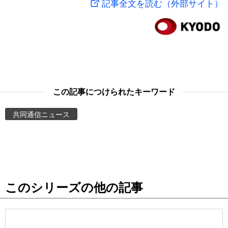
記事全文を読む（外部サイト）
スポーツ・東京2020
文化
動画/Live
科学・技術
Books
暮らし
Cinema
この記事につけられたキーワード
スポーツ・東京2020
Topics
共同通信ニュース
Images
People
このシリーズの他の記事
東京
お知らせ