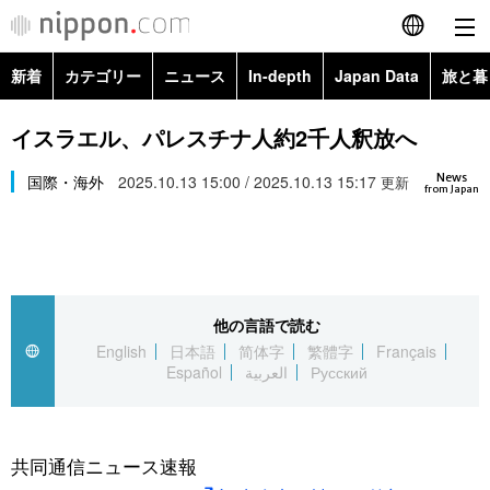
新着
カテゴリー
ニュース
In-depth
Japan Data
旅と暮
English
政治・外交
Topics
イスラエル、パレスチナ人約2千人釈放へ
简体字
News
経済・ビジネス
国際・海外
2025.10.13 15:00 / 2025.10.13 15:17
Images
更新
繁體字
from Japan
カテゴリー
国際・海外
People
Français
政治・外交
ニュース
社会
東京
Español
他の言語で読む
経済・ビジネス
トップ
In-depth
文化
お知らせ
English
日本語
简体字
繁體字
Français
العربية
Español
العربية
Русский
国際
アーカイブ
Japan Data
科学・技術
Русский
社会
旅と暮らし
暮らし
共同通信ニュース速報