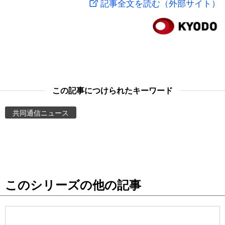
記事全文を読む（外部サイト）
スポーツ・東京2020
文化
動画/Live
科学・技術
Books
暮らし
Cinema
この記事につけられたキーワード
スポーツ・東京2020
Topics
共同通信ニュース
Images
People
このシリーズの他の記事
東京
お知らせ