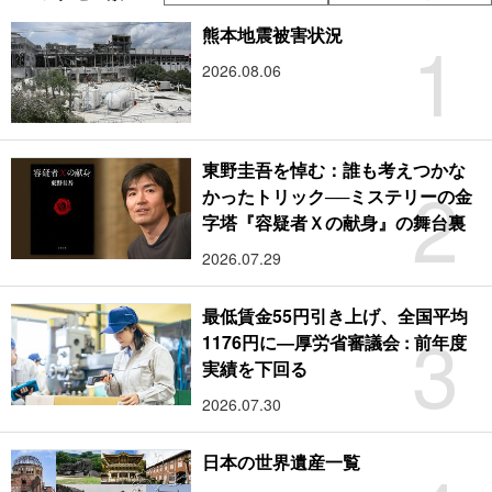
1
熊本地震被害状況
2026.08.06
東野圭吾を悼む：誰も考えつかな
2
かったトリック──ミステリーの金
字塔『容疑者Ｘの献身』の舞台裏
2026.07.29
最低賃金55円引き上げ、全国平均
3
1176円に―厚労省審議会 : 前年度
実績を下回る
2026.07.30
日本の世界遺産一覧