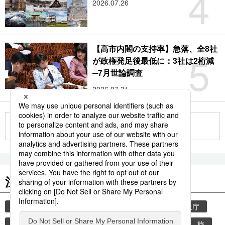
4
2026.07.26
【高市内閣の支持率】急落、全8社
5
が政権発足後最低に：3社は2桁減
─7月世論調査
2026.07.31
もっと見る
注目のキーワード
共同通信ニュース
気象・災害
災害
気象庁
地震
津波
熊本
熊本地震
観光
旅