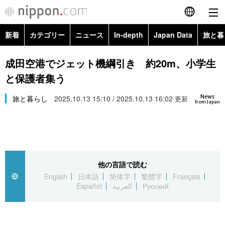
新着
カテゴリー
ニュース
In-depth
Japan Data
旅と暮
English
政治・外交
Topics
成田空港でジェット機綱引き 約20m、小学生
简体字
と保護者集う
経済・ビジネス
Images
繁體字
カテゴリー
News
旅と暮らし
2025.10.13 15:10 / 2025.10.13 16:02
更新
from Japan
国際・海外
People
Français
政治・外交
ニュース
社会
東京
Español
経済・ビジネス
トップ
In-depth
文化
お知らせ
العربية
他の言語で読む
English
日本語
简体字
繁體字
Français
国際
アーカイブ
Japan Data
科学・技術
Español
العربية
Русский
Русский
社会
旅と暮らし
暮らし