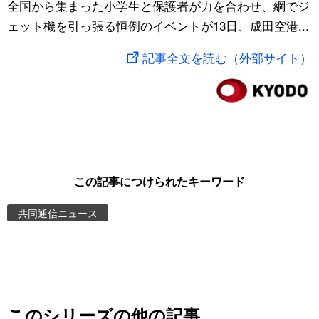
全国から集まった小学生と保護者が力を合わせ、綱でジ
スポーツ・東京2020
文化
動画/Live
ェット機を引っ張る恒例のイベントが13日、成田空港...
記事全文を読む（外部サイト）
科学・技術
Books
暮らし
Cinema
スポーツ・東京2020
Topics
この記事につけられたキーワード
Images
共同通信ニュース
People
東京
お知らせ
このシリーズの他の記事