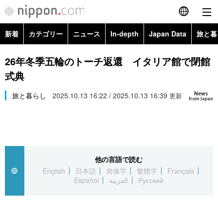
新着
カテゴリー
ニュース
In-depth
Japan Data
旅と暮
English
政治・外交
Topics
26年冬季五輪のトーチ返還 イタリア館で閉館
简体字
式典
経済・ビジネス
Images
繁體字
カテゴリー
News
旅と暮らし
2025.10.13 16:22 / 2025.10.13 16:39
更新
from Japan
国際・海外
People
Français
政治・外交
ニュース
社会
東京
Español
経済・ビジネス
トップ
In-depth
文化
お知らせ
العربية
他の言語で読む
English
日本語
简体字
繁體字
Français
国際
アーカイブ
Japan Data
科学・技術
Español
العربية
Русский
Русский
社会
旅と暮らし
暮らし