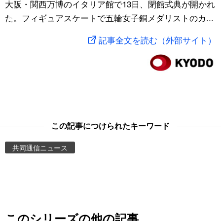
大阪・関西万博のイタリア館で13日、閉館式典が開かれ
スポーツ・東京2020
文化
動画/Live
た。フィギュアスケートで五輪女子銅メダリストのカ...
記事全文を読む（外部サイト）
科学・技術
Books
暮らし
Cinema
スポーツ・東京2020
Topics
この記事につけられたキーワード
Images
共同通信ニュース
People
東京
お知らせ
このシリーズの他の記事