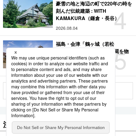
豪雪の地と海辺の町で220年の時を
4
刻んだ伝統建築 : WITH
KAMAKURA（鎌倉・長谷）
2026.08.04
福島・会津「鶴ヶ城（若松
5
城）」：サムライの時代終焉を物
語る赤瓦の名城
2026.08.09
もっと見る
注目のキーワード