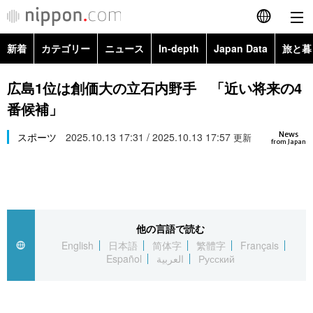
新着
カテゴリー
ニュース
In-depth
Japan Data
旅と暮
English
政治・外交
Topics
広島1位は創価大の立石内野手 「近い将来の4
简体字
番候補」
経済・ビジネス
Images
繁體字
カテゴリー
News
スポーツ
2025.10.13 17:31 / 2025.10.13 17:57
更新
from Japan
国際・海外
People
Français
政治・外交
ニュース
社会
東京
Español
経済・ビジネス
トップ
In-depth
文化
お知らせ
العربية
他の言語で読む
English
日本語
简体字
繁體字
Français
国際
アーカイブ
Japan Data
科学・技術
Español
العربية
Русский
Русский
社会
旅と暮らし
暮らし