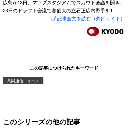
広島が13日、マツダスタジアムでスカウト会議を開き、
スポーツ・東京2020
文化
動画/Live
23日のドラフト会議で創価大の立石正広内野手を1...
記事全文を読む（外部サイト）
科学・技術
Books
暮らし
Cinema
スポーツ・東京2020
Topics
この記事につけられたキーワード
Images
共同通信ニュース
People
東京
このシリーズの他の記事
お知らせ