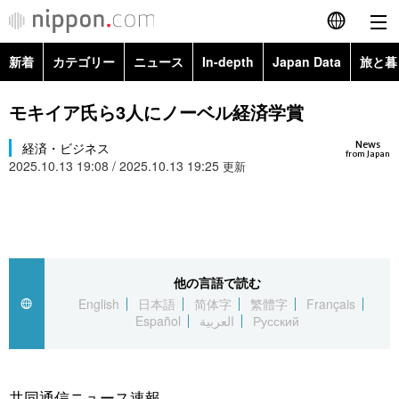
新着
カテゴリー
ニュース
In-depth
Japan Data
旅と暮
English
政治・外交
Topics
モキイア氏ら3人にノーベル経済学賞
简体字
News
経済・ビジネス
経済・ビジネス
Images
繁體字
from Japan
2025.10.13 19:08 / 2025.10.13 19:25
更新
カテゴリー
国際・海外
People
Français
政治・外交
ニュース
社会
東京
Español
経済・ビジネス
トップ
In-depth
他の言語で読む
文化
お知らせ
العربية
English
日本語
简体字
繁體字
Français
Español
العربية
Русский
国際
アーカイブ
Japan Data
科学・技術
Русский
社会
旅と暮らし
暮らし
共同通信ニュース速報