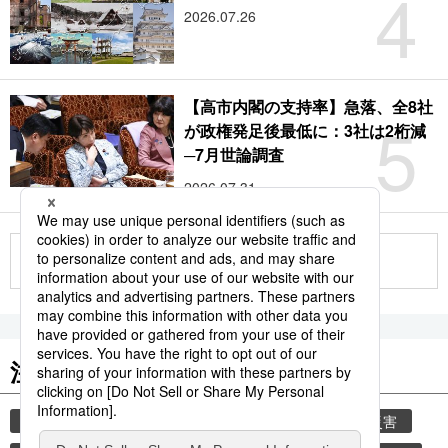
4
2026.07.26
【高市内閣の支持率】急落、全8社
5
が政権発足後最低に：3社は2桁減
─7月世論調査
2026.07.31
もっと見る
注目のキーワード
共同通信ニュース
気象・災害
気象庁
災害