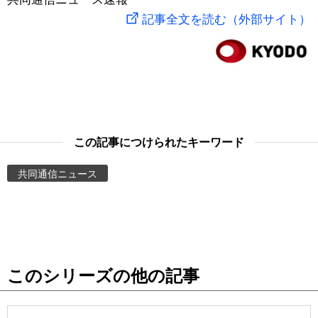
記事全文を読む（外部サイト）
スポーツ・東京2020
文化
動画/Live
科学・技術
Books
暮らし
Cinema
この記事につけられたキーワード
スポーツ・東京2020
Topics
共同通信ニュース
Images
People
東京
このシリーズの他の記事
お知らせ