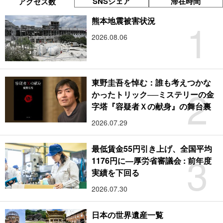
SNSシェア
滞在時間
アクセス数
1
熊本地震被害状況
2026.08.06
東野圭吾を悼む：誰も考えつかな
2
かったトリック──ミステリーの金
字塔『容疑者Ｘの献身』の舞台裏
2026.07.29
最低賃金55円引き上げ、全国平均
3
1176円に―厚労省審議会 : 前年度
実績を下回る
2026.07.30
日本の世界遺産一覧