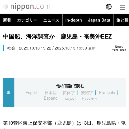
新着
カテゴリー
ニュース
In-depth
Japan Data
旅と暮
English
政治・外交
Topics
中国船、海洋調査か 鹿児島・奄美沖EEZ
简体字
News
経済・ビジネス
社会
2025.10.13 19:22 / 2025.10.13 19:39
Images
更新
繁體字
from Japan
カテゴリー
国際・海外
People
Français
政治・外交
ニュース
社会
東京
Español
他の言語で読む
経済・ビジネス
トップ
In-depth
文化
お知らせ
English
日本語
简体字
繁體字
Français
العربية
Español
العربية
Русский
国際
アーカイブ
Japan Data
科学・技術
Русский
社会
旅と暮らし
暮らし
第10管区海上保安本部（鹿児島）は13日、鹿児島県・奄