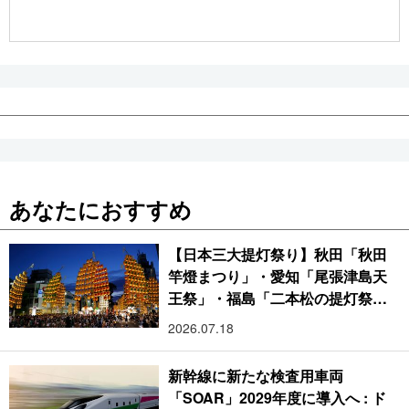
公式SNS
あなたにおすすめ
【日本三大提灯祭り】秋田「秋田
竿燈まつり」・愛知「尾張津島天
王祭」・福島「二本松の提灯祭
り」:おびただしい灯火が夜空を照
2026.07.18
らす光の祭典
新幹線に新たな検査用車両
「SOAR」2029年度に導入へ : ド