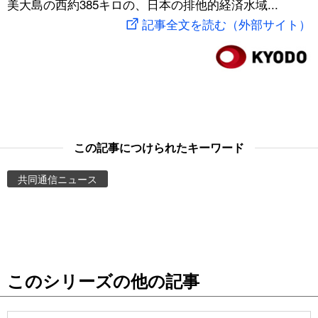
美大島の西約385キロの、日本の排他的経済水域...
スポーツ・東京2020
文化
動画/Live
記事全文を読む（外部サイト）
科学・技術
Books
暮らし
Cinema
スポーツ・東京2020
Topics
この記事につけられたキーワード
共同通信ニュース
Images
People
東京
このシリーズの他の記事
お知らせ