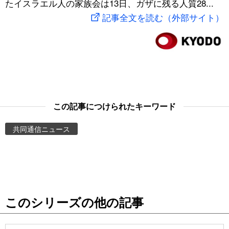
たイスラエル人の家族会は13日、ガザに残る人質28...
スポーツ・東京2020
文化
動画/Live
記事全文を読む（外部サイト）
科学・技術
Books
暮らし
Cinema
スポーツ・東京2020
Topics
この記事につけられたキーワード
共同通信ニュース
Images
People
東京
このシリーズの他の記事
お知らせ