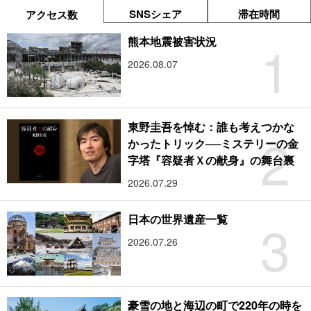
SNSシェア
滞在時間
アクセス数
1
熊本地震被害状況
2026.08.07
東野圭吾を悼む：誰も考えつかな
2
かったトリック──ミステリーの金
字塔『容疑者Ｘの献身』の舞台裏
2026.07.29
3
日本の世界遺産一覧
2026.07.26
豪雪の地と海辺の町で220年の時を