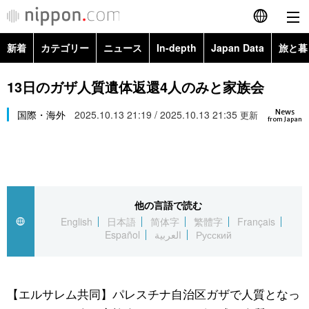
新着
カテゴリー
ニュース
In-depth
Japan Data
旅と暮
English
政治・外交
Topics
13日のガザ人質遺体返還4人のみと家族会
简体字
News
経済・ビジネス
国際・海外
2025.10.13 21:19 / 2025.10.13 21:35
Images
更新
繁體字
from Japan
カテゴリー
国際・海外
People
Français
政治・外交
ニュース
社会
東京
Español
他の言語で読む
経済・ビジネス
トップ
In-depth
文化
お知らせ
English
日本語
简体字
繁體字
Français
العربية
Español
العربية
Русский
国際
アーカイブ
Japan Data
科学・技術
Русский
社会
旅と暮らし
暮らし
【エルサレム共同】パレスチナ自治区ガザで人質となっ