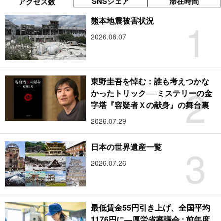
SNSシェア
滞在時間
アクセス数
1
熊本地震被害状況
2026.08.07
東野圭吾を悼む：誰も考えつかな
2
かったトリック──ミステリーの金
字塔『容疑者Ｘの献身』の舞台裏
2026.07.29
3
日本の世界遺産一覧
2026.07.26
最低賃金55円引き上げ、全国平均
1176円に―厚労省審議会 : 前年度