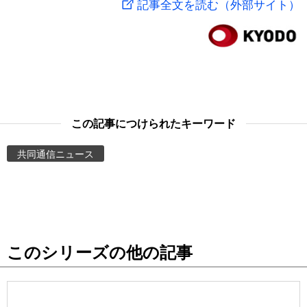
記事全文を読む（外部サイト）
スポーツ・東京2020
文化
動画/Live
科学・技術
Books
暮らし
Cinema
この記事につけられたキーワード
スポーツ・東京2020
Topics
共同通信ニュース
Images
People
このシリーズの他の記事
東京
お知らせ