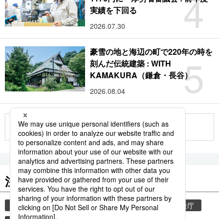
4
実績を下回る
2026.07.30
豪雪の地と海辺の町で220年の時を
5
刻んだ伝統建築 : WITH
KAMAKURA（鎌倉・長谷）
2026.08.04
もっと見る
注目のキーワード
共同通信ニュース
気象・災害
災害
気象庁