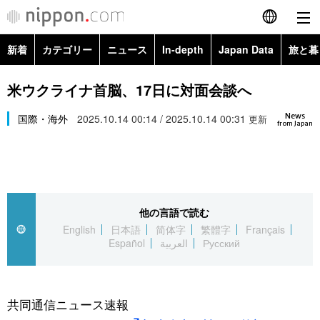
新着
カテゴリー
ニュース
In-depth
Japan Data
旅と暮
English
政治・外交
Topics
米ウクライナ首脳、17日に対面会談へ
简体字
News
経済・ビジネス
国際・海外
2025.10.14 00:14 / 2025.10.14 00:31
Images
更新
繁體字
from Japan
カテゴリー
国際・海外
People
Français
政治・外交
ニュース
社会
東京
Español
他の言語で読む
経済・ビジネス
トップ
In-depth
文化
お知らせ
English
日本語
简体字
繁體字
Français
العربية
Español
العربية
Русский
国際
アーカイブ
Japan Data
科学・技術
Русский
社会
旅と暮らし
暮らし
共同通信ニュース速報