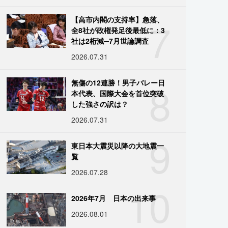
7
【高市内閣の支持率】急落、
全8社が政権発足後最低に：3
社は2桁減─7月世論調査
2026.07.31
8
無傷の12連勝！男子バレー日
本代表、国際大会を首位突破
した強さの訳は？
2026.07.31
9
東日本大震災以降の大地震一
覧
2026.07.28
10
2026年7月 日本の出来事
2026.08.01