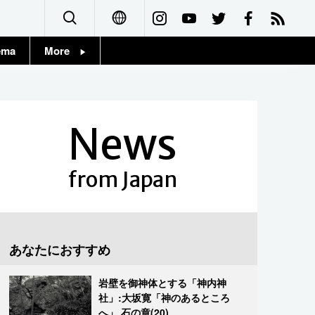
ema
More
English
Topics
简体字
Images
News
繁體字
People
Français
from Japan
東京
Español
お知らせ
العربية
あなたにおすすめ
Русский
岩壁を御神体とする「神内神
社」:大坂寛「神のあるところ
へ」 石の章(20)