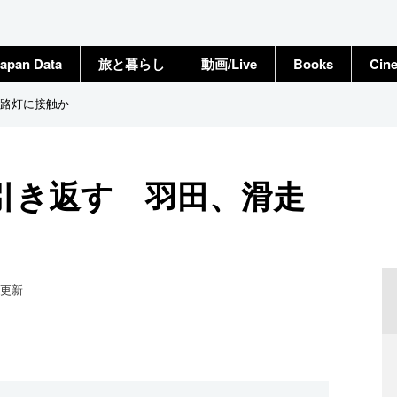
apan Data
旅と暮らし
動画/Live
Books
Cin
路灯に接触か
引き返す 羽田、滑走
更新