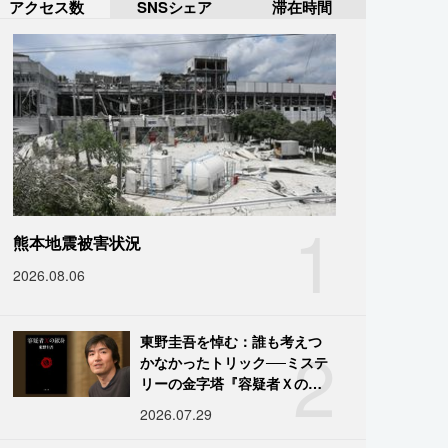
アクセス数
SNSシェア
滞在時間
1
熊本地震被害状況
2026.08.06
2
東野圭吾を悼む：誰も考えつ
かなかったトリック──ミステ
リーの金字塔『容疑者Ｘの献
身』の舞台裏
2026.07.29