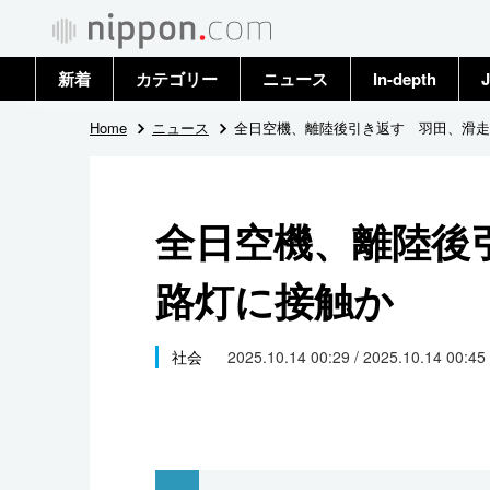
新着
カテゴリー
ニュース
In-depth
J
政治・外交
トップ
Home
ニュース
全日空機、離陸後引き返す 羽田、滑走
経済・ビジネス
アーカイブ
全日空機、離陸後
国際
路灯に接触か
社会
文化
社会
2025.10.14 00:29 / 2025.10.14 00:45
科学・技術
暮らし