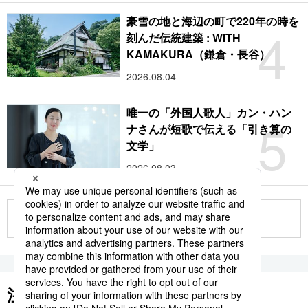
豪雪の地と海辺の町で220年の時を
4
刻んだ伝統建築 : WITH
KAMAKURA（鎌倉・長谷）
2026.08.04
唯一の「外国人歌人」カン・ハン
5
ナさんが短歌で伝える「引き算の
文学」
2026.08.03
もっと見る
注目のキーワード