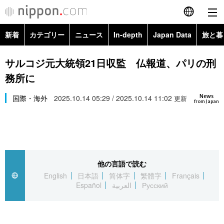
新着
カテゴリー
ニュース
In-depth
Japan Data
旅と暮
English
政治・外交
Topics
サルコジ元大統領21日収監 仏報道、パリの刑
简体字
務所に
経済・ビジネス
Images
繁體字
カテゴリー
News
国際・海外
2025.10.14 05:29 / 2025.10.14 11:02
更新
from Japan
国際・海外
People
Français
政治・外交
ニュース
社会
東京
Español
経済・ビジネス
トップ
In-depth
文化
お知らせ
العربية
他の言語で読む
English
日本語
简体字
繁體字
Français
国際
アーカイブ
Japan Data
科学・技術
Español
العربية
Русский
Русский
社会
旅と暮らし
暮らし