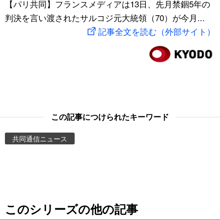
【パリ共同】フランスメディアは13日、先月禁錮5年の
スポーツ・東京2020
文化
動画/Live
判決を言い渡されたサルコジ元大統領（70）が今月...
記事全文を読む（外部サイト）
科学・技術
Books
暮らし
Cinema
スポーツ・東京2020
Topics
この記事につけられたキーワード
Images
共同通信ニュース
People
東京
このシリーズの他の記事
お知らせ