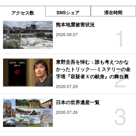
SNSシェア
滞在時間
アクセス数
1
熊本地震被害状況
2026.08.07
東野圭吾を悼む：誰も考えつかな
2
かったトリック──ミステリーの金
字塔『容疑者Ｘの献身』の舞台裏
2026.07.29
3
日本の世界遺産一覧
2026.07.26