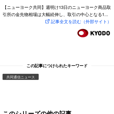
スポーツ・東京2020
【ニューヨーク共同】週明け13日のニューヨーク商品取
文化
動画/Live
引所の金先物相場は大幅続伸し、取引の中心となる1...
記事全文を読む（外部サイト）
科学・技術
Books
暮らし
Cinema
スポーツ・東京2020
Topics
Images
この記事につけられたキーワード
共同通信ニュース
People
東京
お知らせ
このシリーズの他の記事