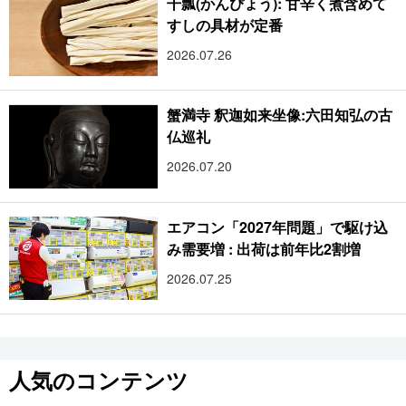
干瓢(かんぴょう): 甘辛く煮含めて
すしの具材が定番
2026.07.26
蟹満寺 釈迦如来坐像:六田知弘の古
仏巡礼
2026.07.20
エアコン「2027年問題」で駆け込
み需要増 : 出荷は前年比2割増
2026.07.25
人気のコンテンツ