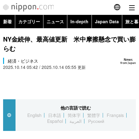
新着
カテゴリー
ニュース
In-depth
Japan Data
旅と暮
English
政治・外交
Topics
NY金続伸、最高値更新 米中摩擦懸念で買い膨
简体字
らむ
経済・ビジネス
Images
繁體字
カテゴリー
News
経済・ビジネス
from Japan
2025.10.14 05:42 / 2025.10.14 05:55
国際・海外
更新
People
Français
政治・外交
ニュース
社会
東京
Español
経済・ビジネス
トップ
In-depth
文化
お知らせ
العربية
他の言語で読む
国際
アーカイブ
Japan Data
科学・技術
English
日本語
简体字
繁體字
Français
Русский
Español
العربية
Русский
社会
旅と暮らし
暮らし