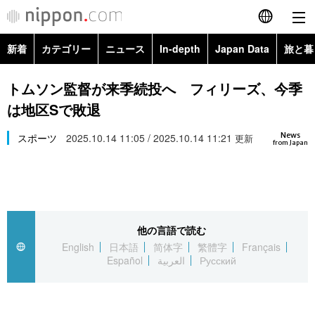
新着
カテゴリー
ニュース
In-depth
Japan Data
旅と暮
English
政治・外交
Topics
トムソン監督が来季続投へ フィリーズ、今季
简体字
は地区Sで敗退
経済・ビジネス
Images
繁體字
カテゴリー
News
スポーツ
2025.10.14 11:05 / 2025.10.14 11:21
更新
from Japan
国際・海外
People
Français
政治・外交
ニュース
社会
東京
Español
経済・ビジネス
トップ
In-depth
文化
お知らせ
العربية
他の言語で読む
English
日本語
简体字
繁體字
Français
国際
アーカイブ
Japan Data
科学・技術
Español
العربية
Русский
Русский
社会
旅と暮らし
暮らし