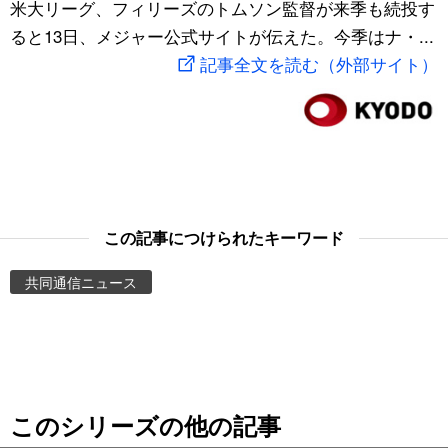
米大リーグ、フィリーズのトムソン監督が来季も続投す
スポーツ・東京2020
文化
動画/Live
ると13日、メジャー公式サイトが伝えた。今季はナ・...
記事全文を読む（外部サイト）
科学・技術
Books
暮らし
Cinema
スポーツ・東京2020
Topics
この記事につけられたキーワード
Images
共同通信ニュース
People
東京
このシリーズの他の記事
お知らせ