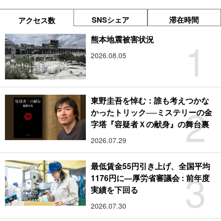
SNSシェア
滞在時間
アクセス数
1
熊本地震被害状況
2026.08.05
東野圭吾を悼む：誰も考えつかな
2
かったトリック──ミステリーの金
字塔『容疑者Ｘの献身』の舞台裏
2026.07.29
最低賃金55円引き上げ、全国平均
3
1176円に―厚労省審議会 : 前年度
実績を下回る
2026.07.30