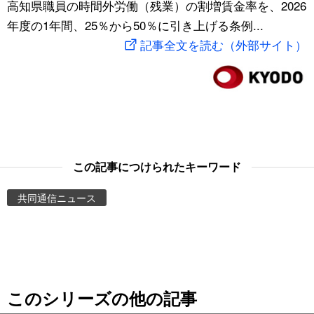
高知県職員の時間外労働（残業）の割増賃金率を、2026
スポーツ・東京2020
文化
動画/Live
年度の1年間、25％から50％に引き上げる条例...
記事全文を読む（外部サイト）
科学・技術
Books
暮らし
Cinema
スポーツ・東京2020
Topics
この記事につけられたキーワード
Images
共同通信ニュース
People
東京
このシリーズの他の記事
お知らせ