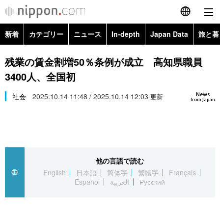
新着
カテゴリー
ニュース
In-depth
Japan Data
旅と暮
English
政治・外交
Topics
残業の賃金割増50％条例が成立 高知県職員
简体字
3400人、全国初
経済・ビジネス
Images
繁體字
カテゴリー
News
社会
2025.10.14 11:48 / 2025.10.14 12:03
更新
from Japan
国際・海外
People
Français
政治・外交
ニュース
社会
東京
Español
経済・ビジネス
トップ
In-depth
文化
お知らせ
العربية
他の言語で読む
English
日本語
简体字
繁體字
Français
国際
アーカイブ
Japan Data
科学・技術
Español
العربية
Русский
Русский
社会
旅と暮らし
暮らし