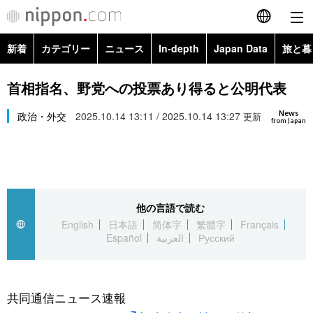
新着
カテゴリー
ニュース
In-depth
Japan Data
旅と暮
English
政治・外交
Topics
首相指名、野党への投票あり得ると公明代表
简体字
News
経済・ビジネス
政治・外交
2025.10.14 13:11 / 2025.10.14 13:27
Images
更新
繁體字
from Japan
カテゴリー
国際・海外
People
Français
政治・外交
ニュース
社会
東京
Español
他の言語で読む
経済・ビジネス
トップ
In-depth
文化
お知らせ
English
日本語
简体字
繁體字
Français
العربية
Español
العربية
Русский
国際
アーカイブ
Japan Data
科学・技術
Русский
社会
旅と暮らし
暮らし
共同通信ニュース速報