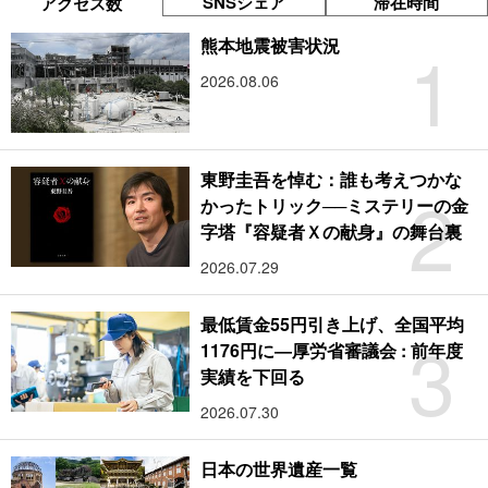
SNSシェア
滞在時間
アクセス数
1
熊本地震被害状況
2026.08.06
東野圭吾を悼む：誰も考えつかな
2
かったトリック──ミステリーの金
字塔『容疑者Ｘの献身』の舞台裏
2026.07.29
最低賃金55円引き上げ、全国平均
3
1176円に―厚労省審議会 : 前年度
実績を下回る
2026.07.30
日本の世界遺産一覧