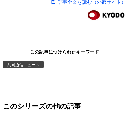
記事全文を読む（外部サイト）
スポーツ・東京2020
文化
動画/Live
科学・技術
Books
暮らし
Cinema
この記事につけられたキーワード
スポーツ・東京2020
Topics
共同通信ニュース
Images
People
このシリーズの他の記事
東京
お知らせ