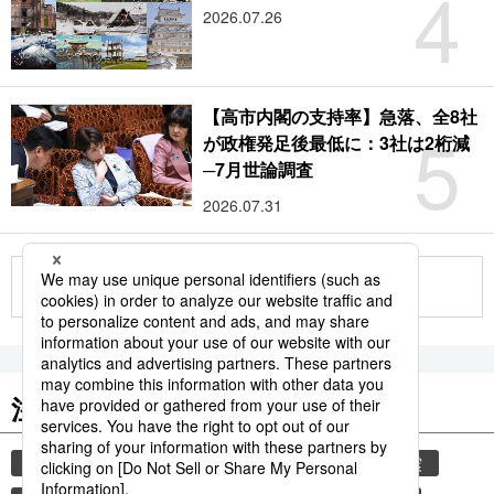
4
2026.07.26
【高市内閣の支持率】急落、全8社
5
が政権発足後最低に：3社は2桁減
─7月世論調査
2026.07.31
もっと見る
注目のキーワード
共同通信ニュース
気象・災害
災害
地震