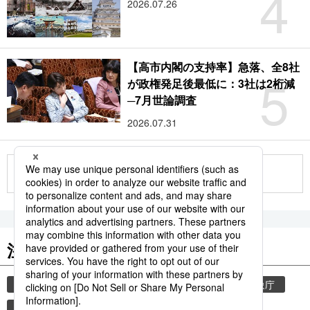
4
2026.07.26
【高市内閣の支持率】急落、全8社
5
が政権発足後最低に：3社は2桁減
─7月世論調査
2026.07.31
もっと見る
注目のキーワード
共同通信ニュース
気象・災害
災害
気象庁
地震
津波
熊本
熊本地震
観光