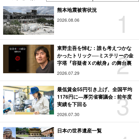
1
熊本地震被害状況
2026.08.06
東野圭吾を悼む：誰も考えつかな
2
かったトリック──ミステリーの金
字塔『容疑者Ｘの献身』の舞台裏
2026.07.29
最低賃金55円引き上げ、全国平均
3
1176円に―厚労省審議会 : 前年度
実績を下回る
2026.07.30
日本の世界遺産一覧