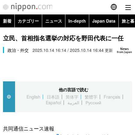
新着
カテゴリー
ニュース
In-depth
Japan Data
旅と暮
English
政治・外交
Topics
立民、首相指名選挙の対応を野田代表に一任
简体字
News
経済・ビジネス
政治・外交
2025.10.14 16:14 / 2025.10.14 16:44
Images
更新
繁體字
from Japan
カテゴリー
国際・海外
People
Français
政治・外交
ニュース
社会
東京
Español
他の言語で読む
経済・ビジネス
トップ
In-depth
文化
お知らせ
English
日本語
简体字
繁體字
Français
العربية
Español
العربية
Русский
国際
アーカイブ
Japan Data
科学・技術
Русский
社会
旅と暮らし
暮らし
共同通信ニュース速報