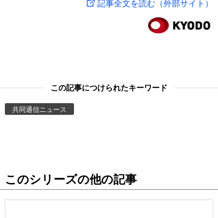
記事全文を読む（外部サイト）
スポーツ・東京2020
文化
動画/Live
科学・技術
Books
暮らし
Cinema
この記事につけられたキーワード
スポーツ・東京2020
Topics
共同通信ニュース
Images
People
このシリーズの他の記事
東京
お知らせ