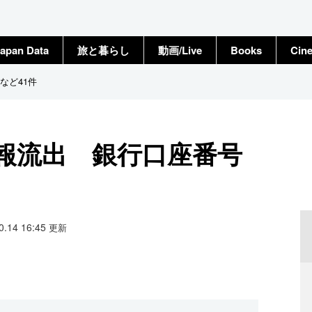
apan Data
旅と暮らし
動画/Live
Books
Cin
など41件
報流出 銀行口座番号
10.14 16:45
更新