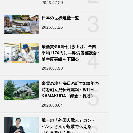
2026.07.29
3
日本の世界遺産一覧
2026.07.26
4
最低賃金55円引き上げ、全国
平均1176円に―厚労省審議会 :
前年度実績を下回る
2026.07.30
5
豪雪の地と海辺の町で220年の
時を刻んだ伝統建築 : WITH
KAMAKURA（鎌倉・長谷）
2026.08.04
6
唯一の「外国人歌人」カン・
ハンナさんが短歌で伝える
「引き算の文学」