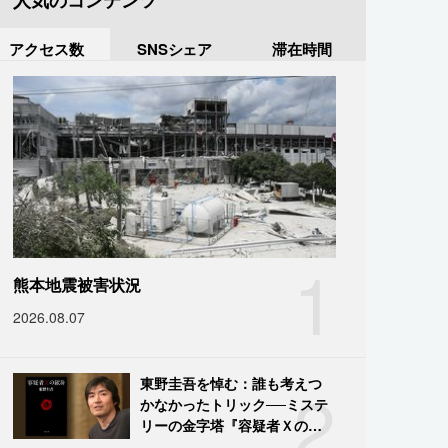
人気のコンテンツ
アクセス数
SNSシェア
滞在時間
1
熊本地震被害状況
2026.08.07
2
東野圭吾を悼む：誰も考えつ
かなかったトリック──ミステ
リーの金字塔『容疑者Ｘの献
身』の舞台裏