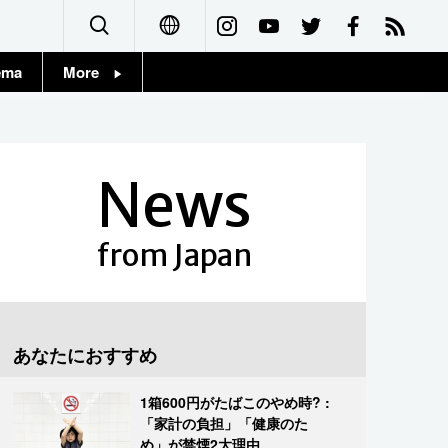
ema
More
English
Topics
简体字
Images
News
繁體字
People
Français
from Japan
東京
Español
お知らせ
العربية
あなたにおすすめ
Русский
1箱600円がたばこのやめ時? :
「家計の負担」「健康のた
め」が禁煙2大理由