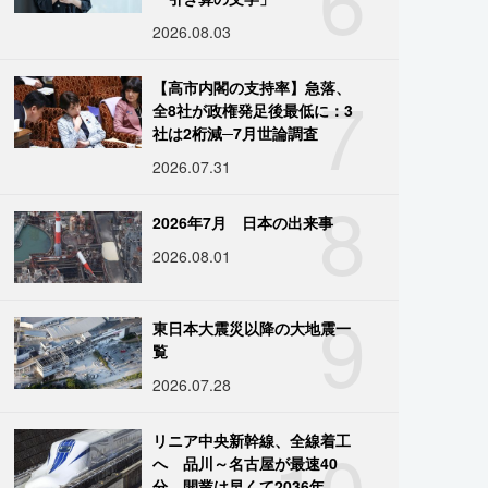
2026.08.03
7
【高市内閣の支持率】急落、
全8社が政権発足後最低に：3
社は2桁減─7月世論調査
2026.07.31
8
2026年7月 日本の出来事
2026.08.01
9
東日本大震災以降の大地震一
覧
2026.07.28
10
リニア中央新幹線、全線着工
へ 品川～名古屋が最速40
分、開業は早くて2036年