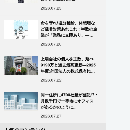
2026.07.23
命を守れ!塩分補給、休憩増な
ど猛暑対策あれこれ : 半数の企
業が「業務に支障あり」―帝
国データ
2026.07.20
上場会社の個人株主数、延べ
9198万と過去最高更新―2025
年度:外国法人の株式保有比率
は34.7%に
2026.07.22
同一住所に4700社超が登記!? :
月数千円で一等地にオフィス
があるかのように...
2026.07.27