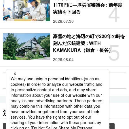
4
1176円に―厚労省審議会 : 前年度
実績を下回る
2026.07.30
豪雪の地と海辺の町で220年の時を
5
刻んだ伝統建築 : WITH
KAMAKURA（鎌倉・長谷）
2026.08.04
もっと見る
注目のキーワード
共同通信ニュース
気象・災害
災害
観光