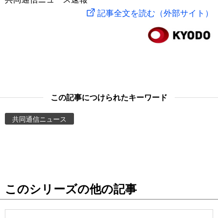
記事全文を読む（外部サイト）
スポーツ・東京2020
文化
動画/Live
科学・技術
Books
暮らし
Cinema
この記事につけられたキーワード
スポーツ・東京2020
Topics
共同通信ニュース
Images
People
東京
このシリーズの他の記事
お知らせ