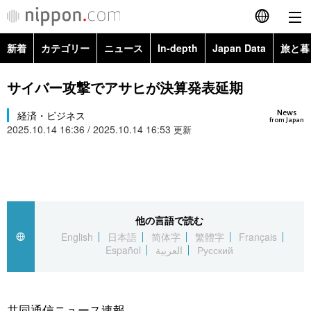
新着
カテゴリー
ニュース
In-depth
Japan Data
旅と暮
English
政治・外交
Topics
サイバー攻撃でアサヒが決算発表延期
简体字
News
経済・ビジネス
経済・ビジネス
Images
繁體字
from Japan
2025.10.14 16:36 / 2025.10.14 16:53
更新
カテゴリー
国際・海外
People
Français
政治・外交
ニュース
社会
東京
Español
経済・ビジネス
トップ
In-depth
他の言語で読む
文化
お知らせ
العربية
English
日本語
简体字
繁體字
Français
Español
العربية
Русский
国際
アーカイブ
Japan Data
科学・技術
Русский
社会
旅と暮らし
暮らし
共同通信ニュース速報