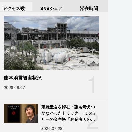
アクセス数
SNSシェア
滞在時間
1
熊本地震被害状況
2026.08.07
2
東野圭吾を悼む：誰も考えつ
かなかったトリック──ミステ
リーの金字塔『容疑者Ｘの献
身』の舞台裏
2026.07.29