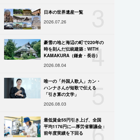
3
日本の世界遺産一覧
2026.07.26
4
豪雪の地と海辺の町で220年の
時を刻んだ伝統建築 : WITH
KAMAKURA（鎌倉・長谷）
2026.08.04
5
唯一の「外国人歌人」カン・
ハンナさんが短歌で伝える
「引き算の文学」
2026.08.03
6
最低賃金55円引き上げ、全国
平均1176円に―厚労省審議会 :
前年度実績を下回る