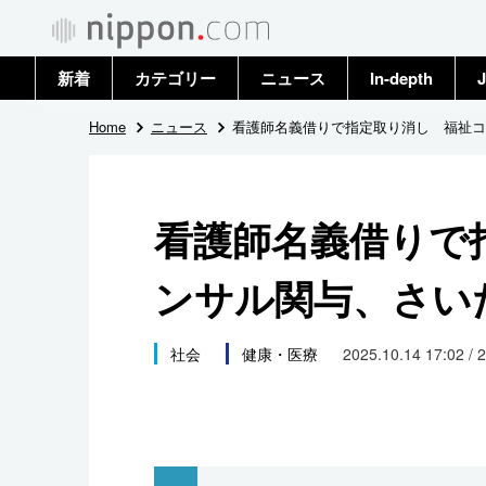
新着
カテゴリー
ニュース
In-depth
J
政治・外交
トップ
Home
ニュース
看護師名義借りで指定取り消し 福祉コ
経済・ビジネス
アーカイブ
看護師名義借りで
国際
ンサル関与、さい
社会
文化
社会
健康・医療
2025.10.14 17:02 / 
科学・技術
暮らし