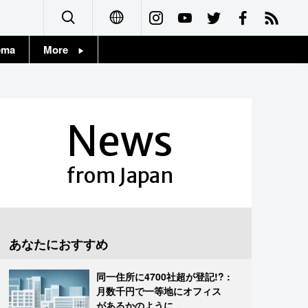
ema
More
English
Topics
简体字
Images
News
繁體字
People
Français
from Japan
東京
Español
お知らせ
العربية
あなたにおすすめ
Русский
同一住所に4700社超が登記!? :
月数千円で一等地にオフィス
があるかのように...