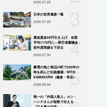
2026.07.29
3
日本の世界遺産一覧
2026.07.26
4
最低賃金55円引き上げ、全国
平均1176円に―厚労省審議会 :
前年度実績を下回る
2026.07.30
5
豪雪の地と海辺の町で220年の
時を刻んだ伝統建築 : WITH
KAMAKURA（鎌倉・長谷）
2026.08.04
6
唯一の「外国人歌人」カン・
ハンナさんが短歌で伝える
「引き算の文学」