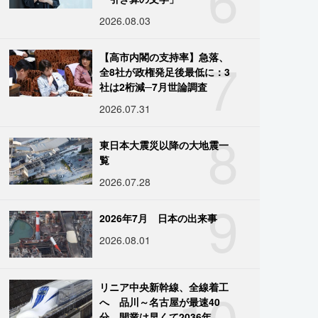
2026.08.03
7
【高市内閣の支持率】急落、
全8社が政権発足後最低に：3
社は2桁減─7月世論調査
2026.07.31
8
東日本大震災以降の大地震一
覧
2026.07.28
9
2026年7月 日本の出来事
2026.08.01
10
リニア中央新幹線、全線着工
へ 品川～名古屋が最速40
分、開業は早くて2036年