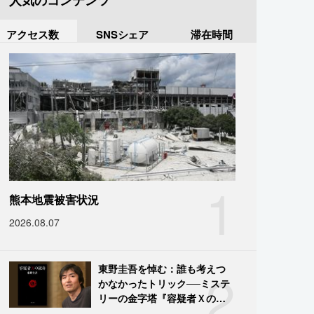
人気のコンテンツ
アクセス数
SNSシェア
滞在時間
1
熊本地震被害状況
2026.08.07
2
東野圭吾を悼む：誰も考えつ
かなかったトリック──ミステ
リーの金字塔『容疑者Ｘの献
身』の舞台裏