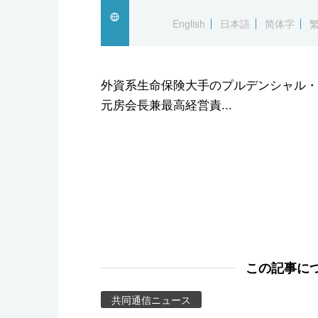
スポーツ・東京2020
English
日本語
简体字
外資系生命保険大手のプルデンシャル・
元房会長兼最高経営責...
この記事に
共同通信ニュース