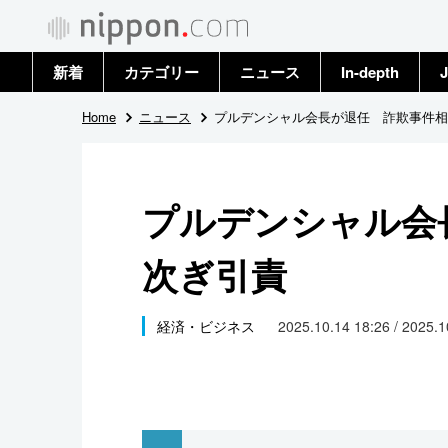
新着
カテゴリー
ニュース
In-depth
J
政治・外交
トップ
Home
ニュース
プルデンシャル会長が退任 詐欺事件相
経済・ビジネス
アーカイブ
プルデンシャル会
国際
次ぎ引責
社会
文化
経済・ビジネス
2025.10.14 18:26 / 2025.
科学・技術
暮らし