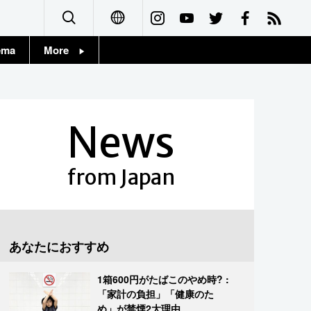
ema
More
English
Topics
简体字
Images
News
繁體字
People
Français
from Japan
東京
Español
お知らせ
العربية
あなたにおすすめ
Русский
1箱600円がたばこのやめ時? :
「家計の負担」「健康のた
め」が禁煙2大理由