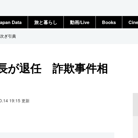
apan Data
旅と暮らし
動画/Live
Books
Cin
次ぎ引責
長が退任 詐欺事件相
10.14 19:15
更新