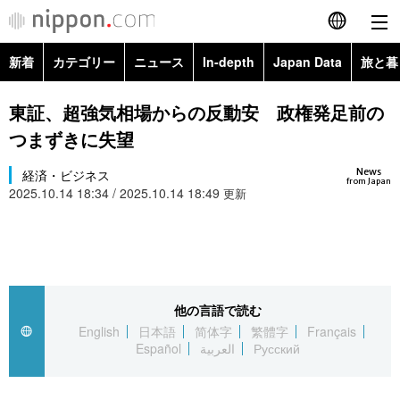
新着
カテゴリー
ニュース
In-depth
Japan Data
旅と暮
English
政治・外交
Topics
東証、超強気相場からの反動安 政権発足前の
简体字
つまずきに失望
経済・ビジネス
Images
繁體字
カテゴリー
News
経済・ビジネス
from Japan
2025.10.14 18:34 / 2025.10.14 18:49
国際・海外
更新
People
Français
政治・外交
ニュース
社会
東京
Español
経済・ビジネス
トップ
In-depth
文化
お知らせ
العربية
他の言語で読む
国際
アーカイブ
Japan Data
科学・技術
English
日本語
简体字
繁體字
Français
Русский
Español
العربية
Русский
社会
旅と暮らし
暮らし