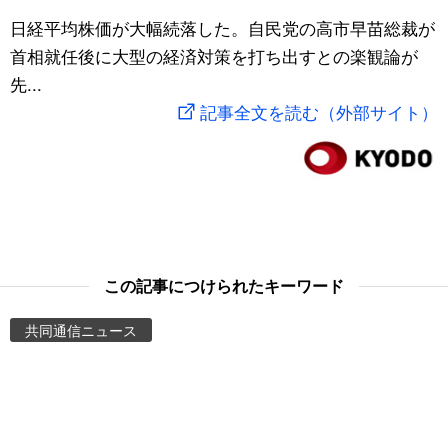
スポーツ・東京2020
日経平均株価が大幅続落した。自民党の高市早苗総裁が
文化
動画/Live
首相就任後に大型の経済対策を打ち出すとの楽観論が
先...
科学・技術
Books
記事全文を読む（外部サイト）
暮らし
Cinema
スポーツ・東京2020
Topics
Images
この記事につけられたキーワード
People
共同通信ニュース
東京
お知らせ