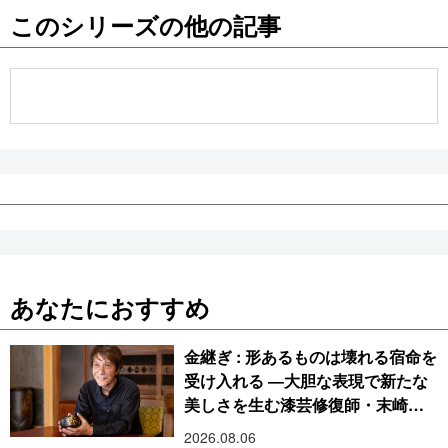
このシリーズの他の記事
公式SNS
あなたにおすすめ
金継ぎ : 形あるものは壊れる宿命を
受け入れる ―大胆な表現で新たな
美しさを生む漆芸修復師・末崎広
樹
2026.08.06